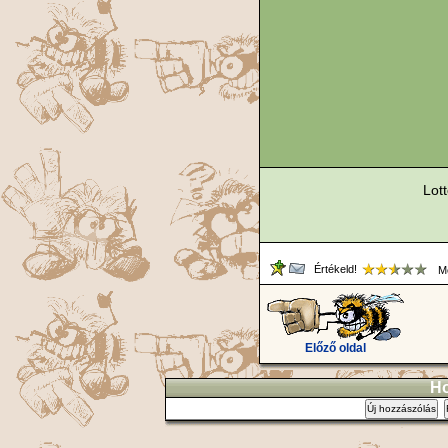
Lot
Értékeld!
Me
Előző oldal
Ho
Új hozzászólás