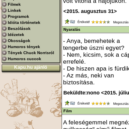
volt vitorla a hajójukon.
Filmek
Linkek
<2015. augusztus 31>
Programok
Idióta történetek
Értékeld!
Megosztás
Beszólások
Nyaralás
Idézetek
- Anya, bemehetek a
Okosságok
Humoros tények
tengerbe úszni egyet?
Tények Chuck Norrisról
- Nem, kicsim, sok a cá
Humoros cuccok
errefelé.
Kapu.hu ajánló
- De hiszen apa is fürdik
- Az más, neki van
biztosítása.
Beküldte:nono <2015. júli
Értékeld!
Megosztás
Film
A feleségemmel megnéz