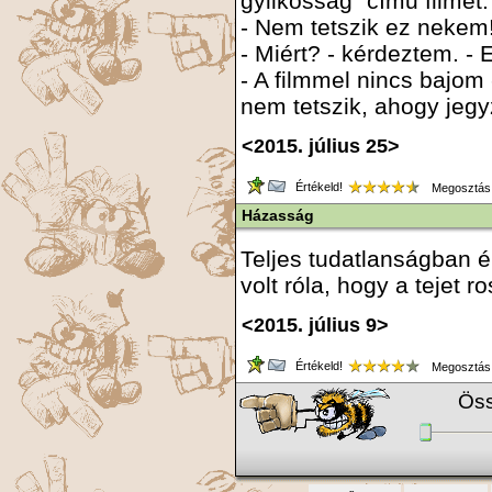
gyilkosság" című filmet.
- Nem tetszik ez nekem
- Miért? - kérdeztem. - 
- A filmmel nincs bajom 
nem tetszik, ahogy jegyz
<2015. július 25>
Értékeld!
Megosztás
Házasság
Teljes tudatlanságban 
volt róla, hogy a tejet r
<2015. július 9>
Értékeld!
Megosztás
Öss