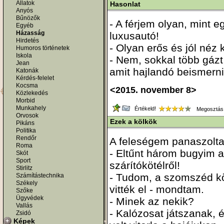
Állatok
Hasonlat
Anyós
Bűnözők
- A férjem olyan, mint 
Egyéb
Házasság
luxusautó!
Hirdetés
- Olyan erős és jól néz 
Humoros történetek
Iskola
- Nem, sokkal több gázt
Jean
amit hajlandó beismerni.
Katonák
Kérdés-felelet
Kocsma
<2015. november 8>
Közlekedés
Morbid
Munkahely
Értékeld!
Megosztás
Orvosok
Ezek a kölkök
Pikáns
Politika
Rendőr
A feleségem panaszolta
Roma
- Eltűnt három bugyim a
Skót
Sport
szárítókötélről!
Stirlitz
- Tudom, a szomszéd k
Számítástechnika
Székely
vitték el - mondtam.
Szőke
Ügyvédek
- Minek az nekik?
Vallás
- Kalózosat játszanak,
Zsidó
Képek