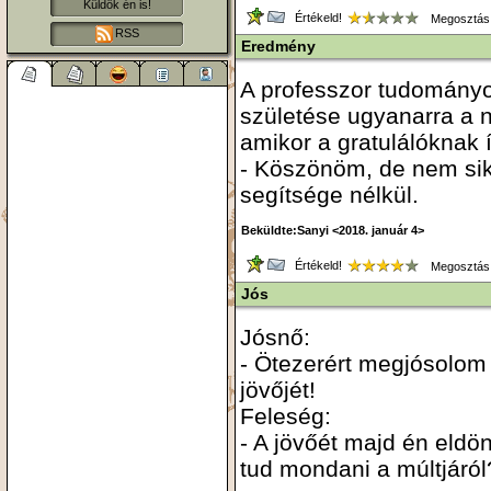
Küldök én is!
Értékeld!
Megosztás
RSS
Eredmény
A professzor tudomány
születése ugyanarra a na
amikor a gratulálóknak
- Köszönöm, de nem sik
segítsége nélkül.
Beküldte:Sanyi <2018. január 4>
Értékeld!
Megosztás
Jós
Jósnő:
- Ötezerért megjósolom 
jövőjét!
Feleség:
- A jövőét majd én eldö
tud mondani a múltjáról