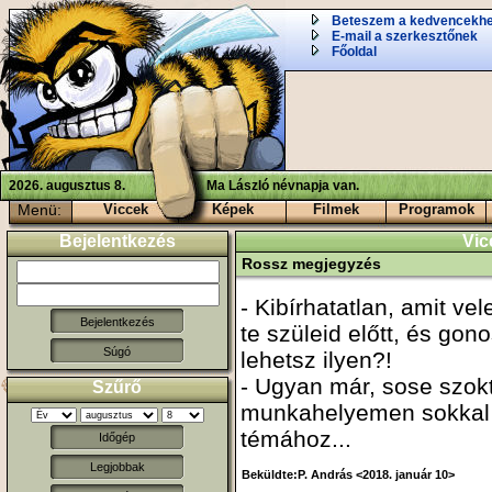
Beteszem a kedvencekh
E-mail a szerkesztőnek
Főoldal
2026. augusztus 8.
Ma László névnapja van.
Menü:
Viccek
Képek
Filmek
Programok
Bejelentkezés
Vic
Rossz megjegyzés
- Kibírhatatlan, amit v
te szüleid előtt, és go
Súgó
lehetsz ilyen?!
- Ugyan már, sose szokt
Szűrő
munkahelyemen sokkal 
témához...
Időgép
Legjobbak
Beküldte:P. András <2018. január 10>