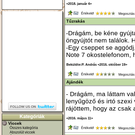
<2018. január 4>
Értékeld!
Megosztás
Tűzrakás
-Drágám, be kéne gyújta
öngyújtót nem találok. 
-Egy cseppet se aggódj
Note 7 okostelefonom, 
Beküldte:P. András <2016. október 19>
Értékeld!
Megosztás
Ajándék
- Drágám, ma láttam val
lenyűgöző és irtó szexi
rájöttem, hogy az csak
Kategóriák
<2016. május 11>
Viccek
Összes kategória
Értékeld!
Megosztás
Abszolút viccek