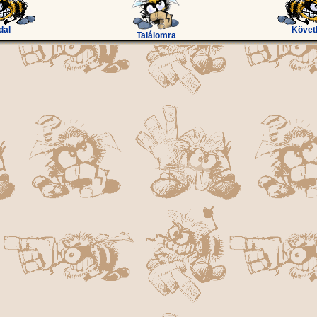
dal
Követ
Találomra