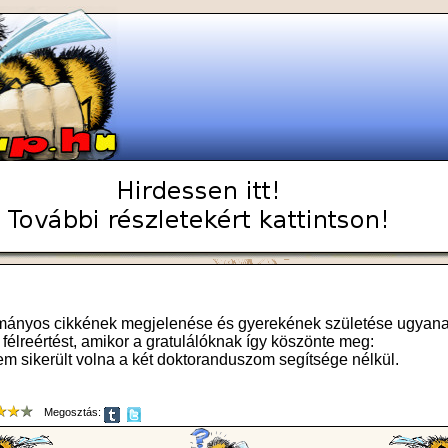
mányos cikkének megjelenése és gyerekének születése ugyanar
 félreértést, amikor a gratulálóknak így köszönte meg:
m sikerült volna a két doktoranduszom segítsége nélkül.
Megosztás: