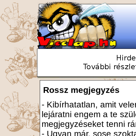
Rossz megjegyzés
- Kibírhatatlan, amit ve
lejáratni engem a te szül
megjegyzéseket tenni rá
- Ugyan már, sose szokta