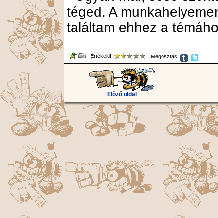
téged. A munkahelyemen
találtam ehhez a témáho
Értékeld!
Megosztás:
Előző oldal