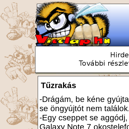
Tűzrakás
-Drágám, be kéne gyújtan
se öngyújtót nem találok
-Egy cseppet se aggódj,
Galaxy Note 7 okostelef