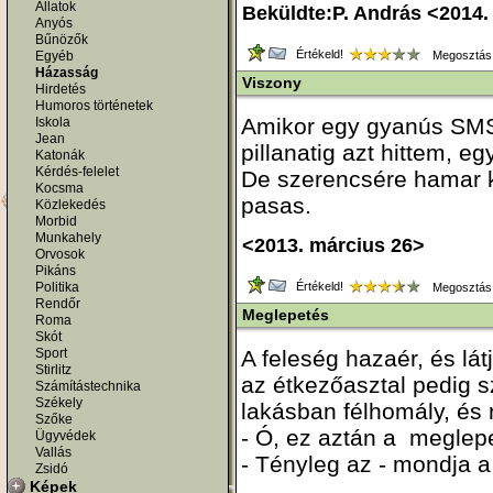
Állatok
Beküldte:P. András <2014.
Anyós
Bűnözők
Értékeld!
Egyéb
Megosztás
Házasság
Viszony
Hirdetés
Humoros történetek
Amikor egy gyanús SMS-
Iskola
Jean
pillanatig azt hittem, e
Katonák
Kérdés-felelet
De szerencsére hamar k
Kocsma
pasas.
Közlekedés
Morbid
Munkahely
<2013. március 26>
Orvosok
Pikáns
Politika
Értékeld!
Megosztás
Rendőr
Meglepetés
Roma
Skót
Sport
A feleség hazaér, és lát
Stirlitz
az étkezőasztal pedig s
Számítástechnika
Székely
lakásban félhomály, és 
Szőke
- Ó, ez aztán a meglep
Ügyvédek
Vallás
- Tényleg az - mondja a 
Zsidó
Képek