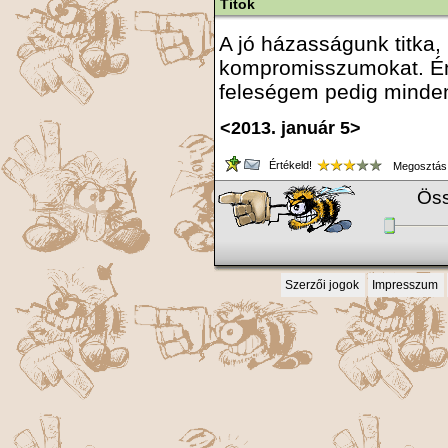
Titok
A jó házasságunk titka,
kompromisszumokat. Én
feleségem pedig minden
<2013. január 5>
Értékeld!
Megosztás
Öss
Szerzői jogok
Impresszum