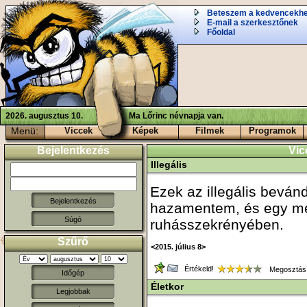
Beteszem a kedvencekh
E-mail a szerkesztőnek
Főoldal
2026. augusztus 10.
Ma Lőrinc névnapja van.
Menü:
Viccek
Képek
Filmek
Programok
Bejelentkezés
Vic
Illegális
Ezek az illegális beván
hazamentem, és egy mez
Súgó
ruhásszekrényében.
Szűrő
<2015. július 8>
Értékeld!
Megosztás
Időgép
Életkor
Legjobbak