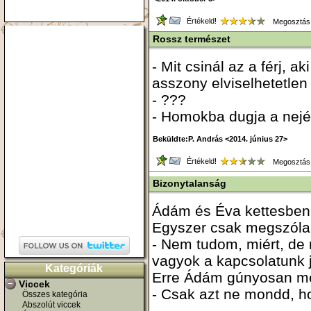
Értékeld!
Megosztás
Rossz természet
- Mit csinál az a férj, 
asszony elviselhetetlen
- ???
- Homokba dugja a nejé
Beküldte:P. András <2014. június 27>
Értékeld!
Megosztás
Bizonytalanság
Ádám és Éva kettesben
Egyszer csak megszóla
- Nem tudom, miért, de
vagyok a kapcsolatunk jö
Kategóriák
Erre Ádám gúnyosan me
Viccek
- Csak azt ne mondd, ho
Összes kategória
Abszolút viccek