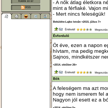
- A nők átlag életkora n
Küldök én is!
mint a férfiaké. Vajon m
RSS
- Mert nincs feleségük!
Beküldte:Lajko István <2015. július 7>
Értékeld!
Megosztás
Évforduló
Öt éve, ezen a napon e
hívtam, ma pedig megké
Sajnos, mindkétszer ne
<2014. október 26>
Értékeld!
Megosztás
Bók
A feleségem ma azt mo
hogy nem ismerem fel 
Nagyon jól esett ez a b
<2014. október 5>