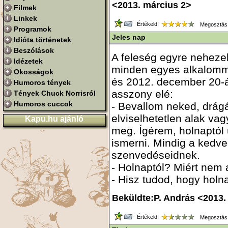
<2013. március 2>
Filmek
Linkek
Értékeld!
Megosztás
Programok
Jeles nap
Idióta történetek
Beszólások
A feleség egyre nehezeb
Idézetek
minden egyes alkalommal
Okosságok
és 2012. december 20-á
Humoros tények
asszony elé:
Tények Chuck Norrisról
Humoros cuccok
- Bevallom neked, drág
elviselhetetlen alak va
Kapu.hu ajánló
meg. Ígérem, holnaptól
ismerni. Mindig a kedve
szenvedéseidnek.
- Holnaptól? Miért nem
- Hisz tudod, hogy holna
Beküldte:P. András <2013.
Értékeld!
Megosztás