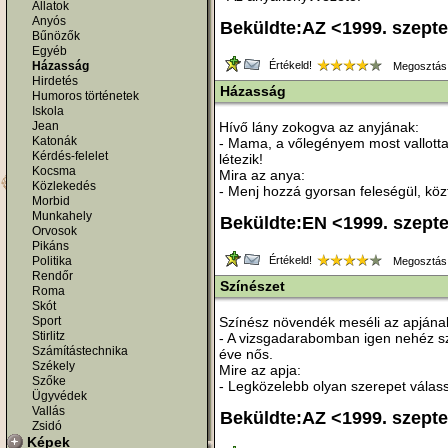
Állatok
Anyós
Beküldte:AZ <1999. szept
Bűnözők
Egyéb
Házasság
Értékeld!
Megosztás
Hirdetés
Házasság
Humoros történetek
Iskola
Jean
Hívő lány zokogva az anyjának:
Katonák
- Mama, a vőlegényem most vallotta 
Kérdés-felelet
létezik!
Kocsma
Mira az anya:
Közlekedés
- Menj hozzá gyorsan feleségül, közt
Morbid
Munkahely
Beküldte:EN <1999. szept
Orvosok
Pikáns
Politika
Értékeld!
Megosztás
Rendőr
Színészet
Roma
Skót
Sport
Színész növendék meséli az apjána
Stirlitz
- A vizsgadarabomban igen nehéz sze
Számítástechnika
éve nős.
Székely
Mire az apja:
Szőke
- Legközelebb olyan szerepet válass
Ügyvédek
Vallás
Beküldte:AZ <1999. szept
Zsidó
Képek