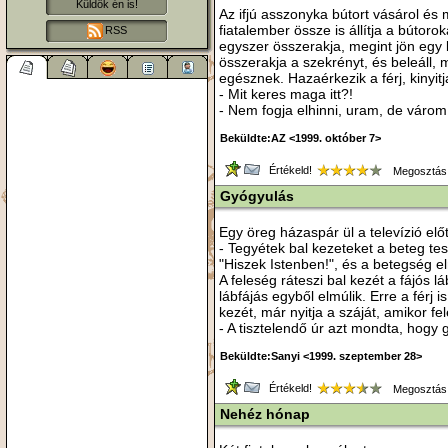
Küldök én is!
Az ifjú asszonyka bútort vásárol és 
fiatalember össze is állítja a bútor
RSS
egyszer összerakja, megint jön egy 
összerakja a szekrényt, és beleáll,
egésznek. Hazaérkezik a férj, kinyitj
- Mit keres maga itt?!
- Nem fogja elhinni, uram, de várom
Beküldte:AZ <1999. október 7>
Értékeld!
Megosztás
Gyógyulás
Egy öreg házaspár ül a televízió előt
- Tegyétek bal kezeteket a beteg tes
"Hiszek Istenben!", és a betegség el
A feleség ráteszi bal kezét a fájós lá
lábfájás egyből elmúlik. Erre a férj i
kezét, már nyitja a száját, amikor f
- A tisztelendő úr azt mondta, hogy 
Beküldte:Sanyi <1999. szeptember 28>
Értékeld!
Megosztás
Nehéz hónap