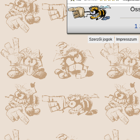
Öss
1
Szerzői jogok
Impresszum