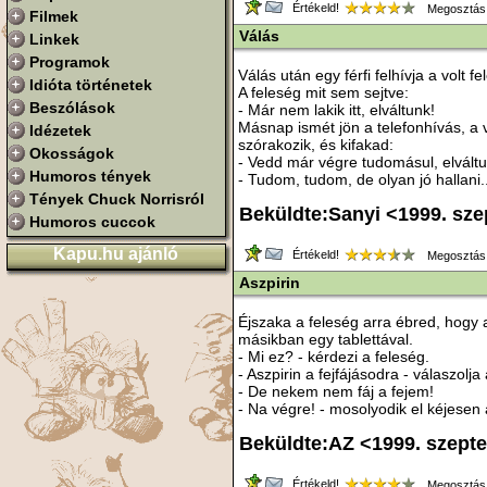
Értékeld!
Megosztás
Filmek
Válás
Linkek
Programok
Válás után egy férfi felhívja a volt f
Idióta történetek
A feleség mit sem sejtve:
Beszólások
- Már nem lakik itt, elváltunk!
Másnap ismét jön a telefonhívás, a 
Idézetek
szórakozik, és kifakad:
Okosságok
- Vedd már végre tudomásul, elvált
Humoros tények
- Tudom, tudom, de olyan jó hallani..
Tények Chuck Norrisról
Beküldte:Sanyi <1999. sz
Humoros cuccok
Kapu.hu ajánló
Értékeld!
Megosztás
Aszpirin
Éjszaka a feleség arra ébred, hogy a
másikban egy tablettával.
- Mi ez? - kérdezi a feleség.
- Aszpirin a fejfájásodra - válaszolja a
- De nekem nem fáj a fejem!
- Na végre! - mosolyodik el kéjesen a
Beküldte:AZ <1999. szept
Értékeld!
Megosztás