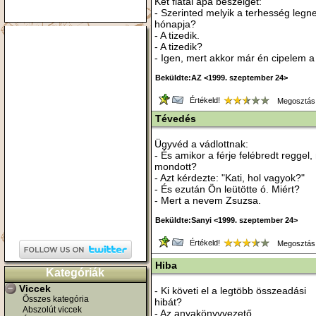
Két fiatal apa beszélget:
- Szerinted melyik a terhesség leg
hónapja?
- A tizedik.
- A tizedik?
- Igen, mert akkor már én cipelem a
Beküldte:AZ <1999. szeptember 24>
Értékeld!
Megosztás
Tévedés
Ügyvéd a vádlottnak:
- És amikor a férje felébredt reggel, 
mondott?
- Azt kérdezte: "Kati, hol vagyok?"
- És ezután Ön leütötte ó. Miért?
- Mert a nevem Zsuzsa.
Beküldte:Sanyi <1999. szeptember 24>
Értékeld!
Megosztás
Hiba
Kategóriák
Viccek
- Ki követi el a legtöbb összeadási
Összes kategória
hibát?
Abszolút viccek
- Az anyakönyvvezető.