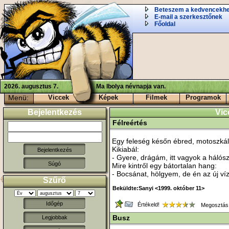
Beteszem a kedvencekh
E-mail a szerkesztőnek
Főoldal
2026. augusztus 7.
Ma Ibolya névnapja van.
Menü:
Viccek
Képek
Filmek
Programok
Bejelentkezés
Vic
Félreértés
Egy feleség későn ébred, motoszkálá
Kikiabál:
- Gyere, drágám, itt vagyok a háló
Súgó
Mire kintről egy bátortalan hang:
- Bocsánat, hölgyem, de én az új ví
Szűrő
Beküldte:Sanyi <1999. október 11>
Időgép
Értékeld!
Megosztás
Busz
Legjobbak