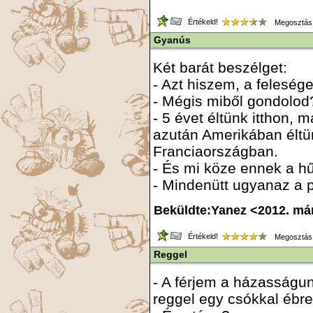
Értékeld!
Megosztás
Gyanús
Két barát beszélget:
- Azt hiszem, a feleség
- Mégis miből gondolod
- 5 évet éltünk itthon, 
azután Amerikában éltü
Franciaországban.
- És mi köze ennek a h
- Mindenütt ugyanaz a 
Beküldte:Yanez <2012. má
Értékeld!
Megosztás
Reggel
- A férjem a házasságu
reggel egy csókkal ébre