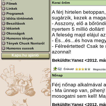
Korai öröm
Filmek
Linkek
A férj hirtelen betoppan
Programok
sugárzik, kezek a maga
Idióta történetek
- Asszony, elő a bőrönd
Beszólások
nyertem 5 millió dollárt!
Idézetek
Okosságok
A feleség majd elájul az
Humoros tények
- És...és...és hova me
Tények Chuck Norrisról
- Félreértetted! Csak te
Humoros cuccok
azonnal!
Kapu.hu ajánló
Beküldte:Yanez <2012. má
Értékeld!
Megosztás
Nőnap
Férj nőnap alkalmával 
- Ma ünnep van, pihenj
mosogatni sem kell! Ma
Beküldte:Yanez <2012. má