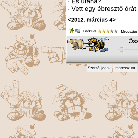
- És utána?
- Vett egy ébresztő órát.
<2012. március 4>
Értékeld!
Megosztás
Öss
Szerzői jogok
Impresszum