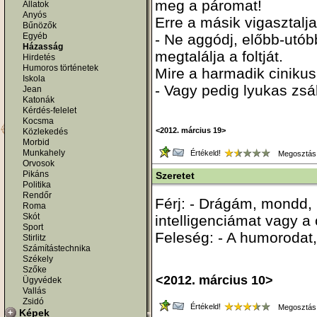
meg a páromat!
Állatok
Anyós
Erre a másik vigasztalja
Bűnözők
Egyéb
- Ne aggódj, előbb-utó
Házasság
megtalálja a foltját.
Hirdetés
Humoros történetek
Mire a harmadik ciniku
Iskola
- Vagy pedig lyukas zsá
Jean
Katonák
Kérdés-felelet
Kocsma
<2012. március 19>
Közlekedés
Morbid
Munkahely
Értékeld!
Megosztás
Orvosok
Pikáns
Szeretet
Politika
Rendőr
Férj: - Drágám, mondd,
Roma
Skót
intelligenciámat vagy a
Sport
Feleség: - A humorodat
Stirlitz
Számítástechnika
Székely
Szőke
<2012. március 10>
Ügyvédek
Vallás
Zsidó
Értékeld!
Megosztás
Képek