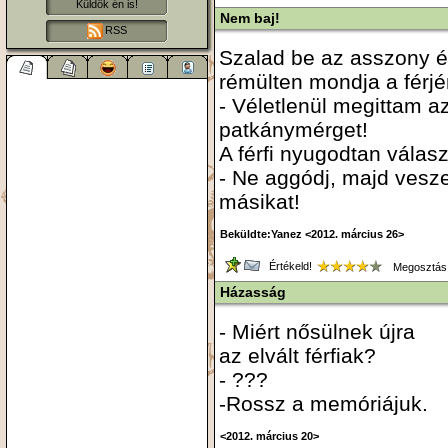
Küldök én is!
Nem baj!
RSS
Szalad be az asszony 
rémülten mondja a férjé
- Véletlenül megittam a
patkánymérget!
A férfi nyugodtan válasz
- Ne aggódj, majd vesz
másikat!
Beküldte:Yanez <2012. március 26>
Értékeld!
Megosztás
Házasság
- Miért nősülnek újra
az elvált férfiak?
- ???
-Rossz a memóriájuk.
<2012. március 20>