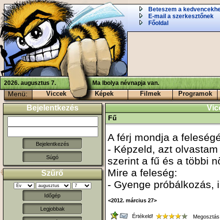
Beteszem a kedvencekh
E-mail a szerkesztőnek
Főoldal
2026. augusztus 7.
Ma Ibolya névnapja van.
Menü:
Viccek
Képek
Filmek
Programok
Bejelentkezés
Vic
Fű
A férj mondja a feleség
- Képzeld, azt olvasta
Súgó
szerint a fű és a többi 
Mire a feleség:
Szűrő
- Gyenge próbálkozás, i
Időgép
<2012. március 27>
Legjobbak
Értékeld!
Megosztás