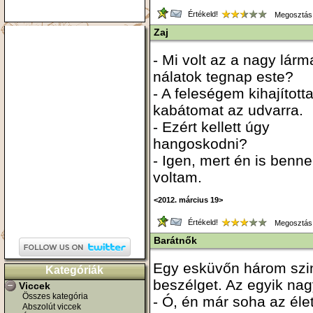
Értékeld!
Megosztás
Zaj
- Mi volt az a nagy lárm
nálatok tegnap este?
- A feleségem kihajított
kabátomat az udvarra.
- Ezért kellett úgy
hangoskodni?
- Igen, mert én is benne
voltam.
<2012. március 19>
Értékeld!
Megosztás
Barátnők
Egy esküvőn három szin
Kategóriák
beszélget. Az egyik nag
Viccek
Összes kategória
- Ó, én már soha az él
Abszolút viccek