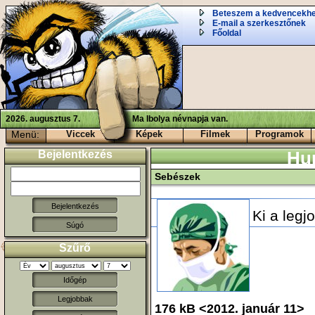
Beteszem a kedvencekh
E-mail a szerkesztőnek
Főoldal
2026. augusztus 7.
Ma Ibolya névnapja van.
Menü:
Viccek
Képek
Filmek
Programok
Bejelentkezés
Hu
Sebészek
Ki a legj
Súgó
Szűrő
Időgép
Legjobbak
176 kB <2012. január 11> 