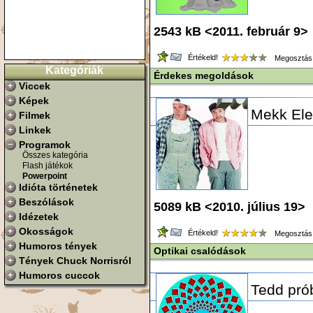
2543 kB <2011. február 9>
Értékeld!
Megosztás
Kategóriák
Érdekes megoldások
Viccek
Képek
Mekk Ele
Filmek
Linkek
Programok
Összes kategória
Flash játékok
Powerpoint
Idióta történetek
Beszólások
5089 kB <2010. július 19>
Idézetek
Okosságok
Értékeld!
Megosztás
Humoros tények
Optikai csalódások
Tények Chuck Norrisról
Humoros cuccok
Tedd pró