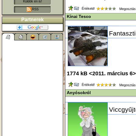
Küldök én is!
Értékeld!
Megosztás
RSS
Kínai Tesco
Partnerek
Fantaszti
1774 kB <2011. március 6
Értékeld!
Megosztás
Anyósokról
Viccgyűj