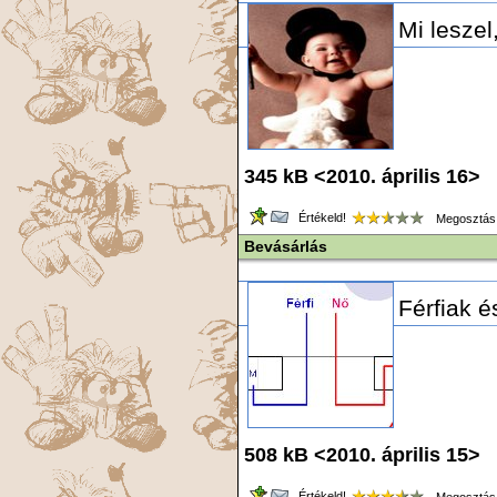
Mi leszel
345 kB <2010. április 16> 
Értékeld!
Megosztás
Bevásárlás
Férfiak é
508 kB <2010. április 15> 
Értékeld!