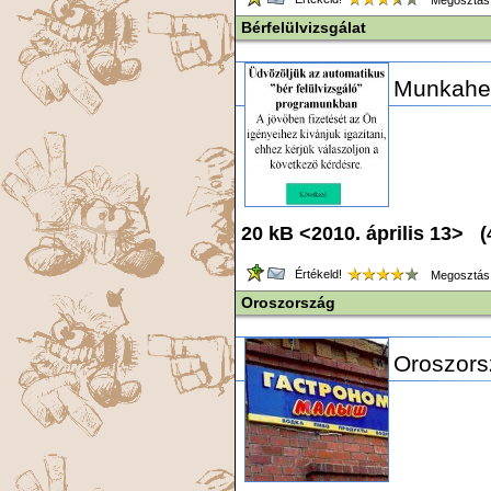
Megosztás
Bérfelülvizsgálat
Munkahel
20 kB <2010. április 13> (
Értékeld!
Megosztás
Oroszország
Oroszors