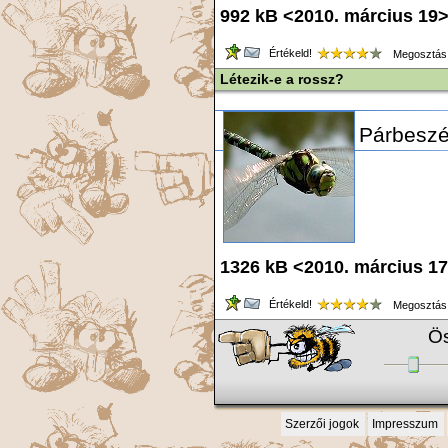
992 kB <2010. március 19
Értékeld!
Megosztás
Létezik-e a rossz?
Párbeszé
1326 kB <2010. március 1
Értékeld!
Megosztás
Ös
Szerzői jogok
Impresszum