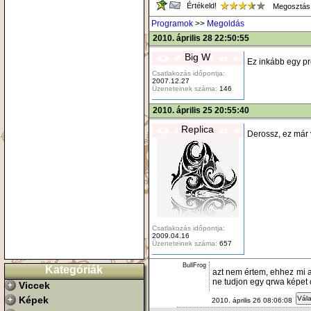
Értékeld!
Megosztás
Programok
>>
Megoldás
2010. április 28 22:50:55
Big W
Ez inkább egy pr
Csatlakozás időpontja:
2007.12.27
Üzeneteinek száma:
146
2010. április 25 20:55:40
Replica
Derossz, ez már v
Csatlakozás időpontja:
2009.04.16
Üzeneteinek száma:
657
BullFrog
Kategóriák
azt nem értem, ehhez mi a
ne tudjon egy qrwa képet c
Viccek
Képek
Vála
2010. április 26 08:06:08