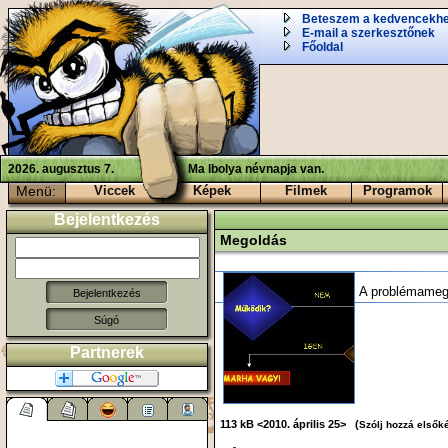
Beteszem a kedvencekh
E-mail a szerkesztőnek
Főoldal
2026. augusztus 7.
Ma Ibolya névnapja van.
Menü:
Viccek
Képek
Filmek
Programok
Bejelentkezés
Megoldás
A problémameg
Súgó
Partnerek
113 kB <2010. április 25> (
Szólj hozzá elsőké