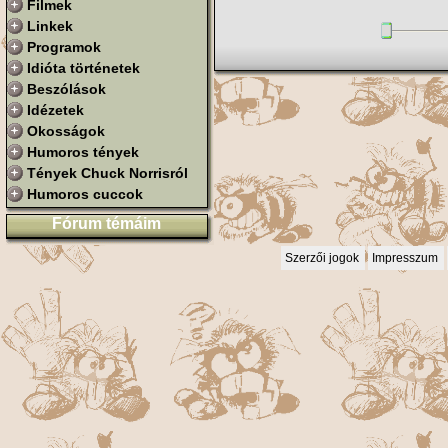
Filmek
Linkek
Programok
Idióta történetek
Beszólások
Idézetek
Okosságok
Humoros tények
Tények Chuck Norrisról
Humoros cuccok
Fórum témáim
Szerzői jogok
Impresszum