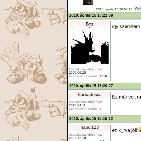
Vála
2010. április 15 20:54:18
2010. április 15 15:22:58
Boz
így szerintem
Csatlakozás időpontja:
2006.09.25
Üzeneteinek száma:
1216
2010. április 15 15:20:27
Barbadossa
Ez már volt ra
Csatlakozás időpontja:
2010.04.11
Üzeneteinek száma:
2
2010. április 15 15:15:12
hapci123
ez k_rva jó!!!
Csatlakozás időpontja:
2009.12.18