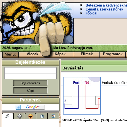
Beteszem a kedvencekh
E-mail a szerkesztőnek
Főoldal
2026. augusztus 8.
Ma László névnapja van.
Menü:
Viccek
Képek
Filmek
Programok
Bejelentkezés
Bevásárlás
Férfiak és nők
Súgó
Partnerek
508 kB <2010. április 15> (
Szólj hozzá elsők