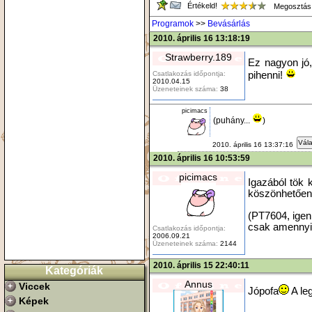
Értékeld!
Megosztás
Programok
>>
Bevásárlás
2010. április 16 13:18:19
Strawberry.189
Ez nagyon jó,
Csatlakozás időpontja:
pihenni!
2010.04.15
Üzeneteinek száma:
38
picimacs
(puhány...
)
Vála
2010. április 16 13:37:16
2010. április 16 10:53:59
picimacs
Igazából tök 
köszönhetően 
(PT7604, igen
csak amennyit
Csatlakozás időpontja:
2006.09.21
Üzeneteinek száma:
2144
2010. április 15 22:40:11
Kategóriák
Annus
Viccek
Jópofa
A le
Képek