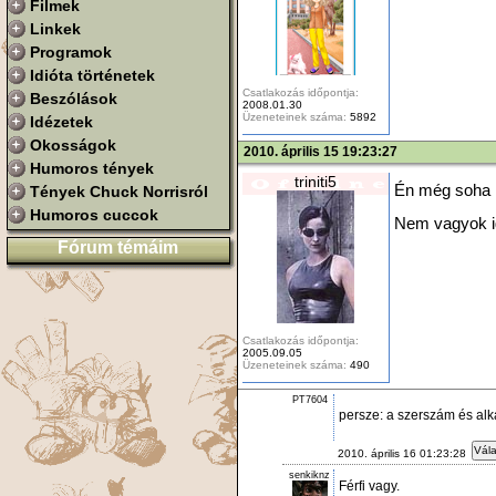
Filmek
Linkek
Programok
Idióta történetek
Csatlakozás időpontja:
Beszólások
2008.01.30
Üzeneteinek száma:
5892
Idézetek
Okosságok
2010. április 15 19:23:27
Humoros tények
triniti5
Én még soha 
Tények Chuck Norrisról
Humoros cuccok
Nem vagyok i
Fórum témáim
Csatlakozás időpontja:
2005.09.05
Üzeneteinek száma:
490
PT7604
persze: a szerszám és al
Vála
2010. április 16 01:23:28
senkiknz
Férfi vagy.