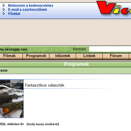
Beteszem a kedvencekhez
E-mail a szerkesztőnek
Főoldal
Keresés:
ina névnapja van.
Filmek
Programok
Idézetek
Linkek
Fórum
Programok
esco
Fantasztikus választék.
2011. március 6> (
)
Szólj hozzá elsőként!