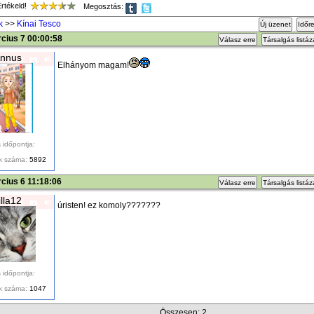
tékeld!
Megosztás:
k
>>
Kínai Tesco
Új üzenet
Időr
cius 7 00:00:58
Válasz erre
Társalgás listá
nnus
Elhányom magam!
 időpontja:
k száma:
5892
cius 6 11:18:06
Válasz erre
Társalgás listá
illa12
úristen! ez komoly???????
 időpontja:
k száma:
1047
Összesen: 2