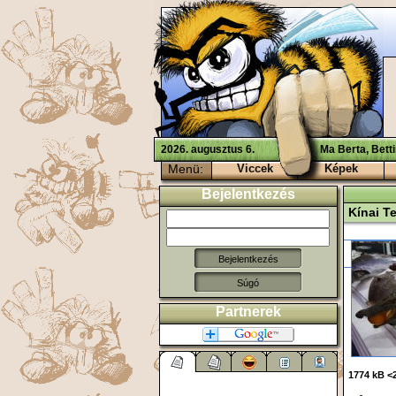
2026. augusztus 6.
Ma Berta, Bett
Menü:
Viccek
Képek
Bejelentkezés
Kínai T
Súgó
Partnerek
1774 kB <