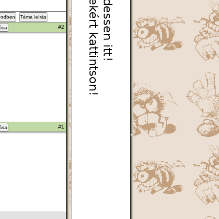
endben
Téma leírás
#2
zása
#1
zása