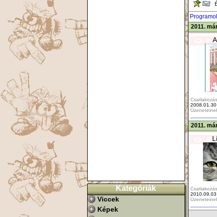
Ér
Programo
2011. már
A
Csatlakozás
2008.01.30
Üzeneteine
2011. már
L
Kategóriák
Csatlakozás
2010.09.03
Viccek
Üzeneteine
Képek