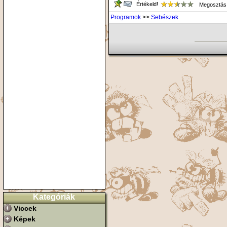
Értékeld!
Megosztás
Programok
>>
Sebészek
Kategóriák
Viccek
Képek