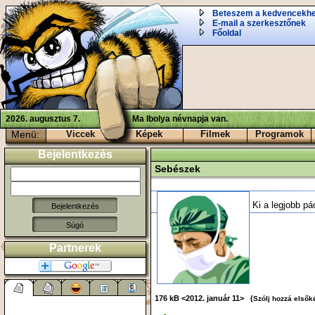
Beteszem a kedvencekh
E-mail a szerkesztőnek
Főoldal
2026. augusztus 7.
Ma Ibolya névnapja van.
Menü:
Viccek
Képek
Filmek
Programok
Bejelentkezés
Sebészek
Ki a legjobb pá
Súgó
Partnerek
176 kB <2012. január 11> (
Szólj hozzá elsők