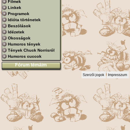
Filmek
Linkek
Programok
Idióta történetek
Beszólások
Idézetek
Okosságok
Humoros tények
Tények Chuck Norrisról
Humoros cuccok
Fórum témáim
Szerzői jogok
Impresszum