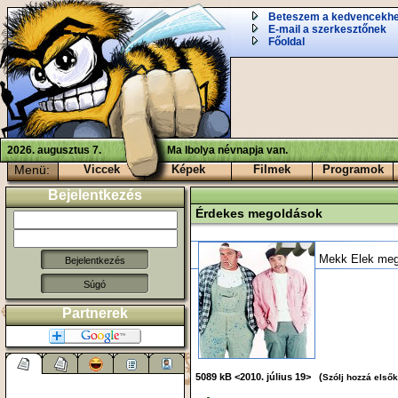
Beteszem a kedvencekh
E-mail a szerkesztőnek
Főoldal
2026. augusztus 7.
Ma Ibolya névnapja van.
Menü:
Viccek
Képek
Filmek
Programok
Bejelentkezés
Érdekes megoldások
Mekk Elek megi
Súgó
Partnerek
5089 kB <2010. július 19> (
Szólj hozzá elsők