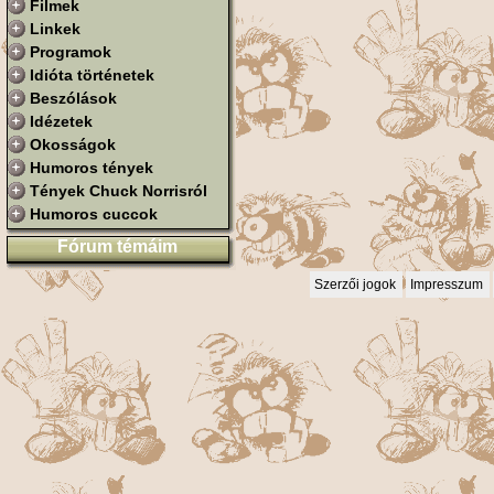
Filmek
Linkek
Programok
Idióta történetek
Beszólások
Idézetek
Okosságok
Humoros tények
Tények Chuck Norrisról
Humoros cuccok
Fórum témáim
Szerzői jogok
Impresszum