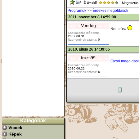
Értékeld!
Megosztás
Programok
>>
Érdekes megoldások
2011. november 8 14:59:08
Vendég
Nem rósz
Csatlakozás időpontja:
2007.08.31
Üzeneteinek száma:
0
2010. július 26 14:39:05
fruzs99
Olcsó megoldás!!
Csatlakozás időpontja:
2010.06.22
Üzeneteinek száma:
6
Kategóriák
Viccek
Képek