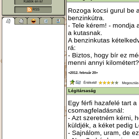
Küldök én is!
Rozoga kocsi gurul be 
RSS
benzinkútra.
- Tele kérem! - mondja 
a kutasnak.
A benzinkutas kételked
rá:
- Biztos, hogy bír ez m
menni annyi kilométert?
<2012. február 20>
Értékeld!
Megosztás
Légitársaság
Egy férfi hazafelé tart 
csomagfeladásnál:
- Azt szeretném kérni, 
küldjék, a kéket pedig 
- Sajnálom, uram, de ez