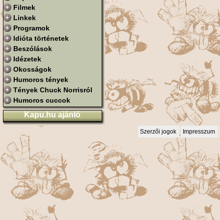
Filmek
Linkek
Programok
Idióta történetek
Beszólások
Idézetek
Okosságok
Humoros tények
Tények Chuck Norrisról
Humoros cuccok
Kapu.hu ajánló
Szerzői jogok
Impresszum