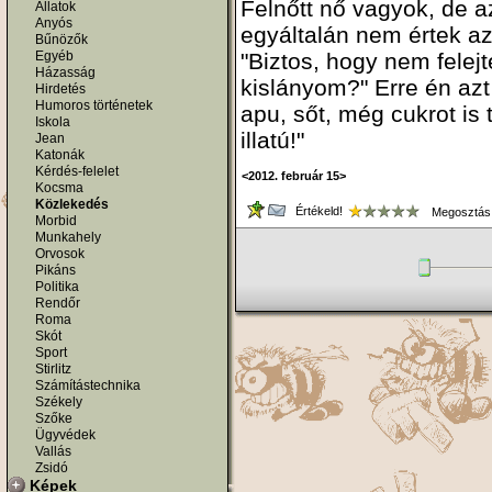
Felnőtt nő vagyok, de 
Állatok
Anyós
egyáltalán nem értek az
Bűnözők
Egyéb
"Biztos, hogy nem felejt
Házasság
kislányom?" Erre én azt
Hirdetés
Humoros történetek
apu, sőt, még cukrot is 
Iskola
illatú!"
Jean
Katonák
Kérdés-felelet
<2012. február 15>
Kocsma
Közlekedés
Értékeld!
Megosztás
Morbid
Munkahely
Orvosok
Pikáns
Politika
Rendőr
Roma
Skót
Sport
Stirlitz
Számítástechnika
Székely
Szőke
Ügyvédek
Vallás
Zsidó
Képek