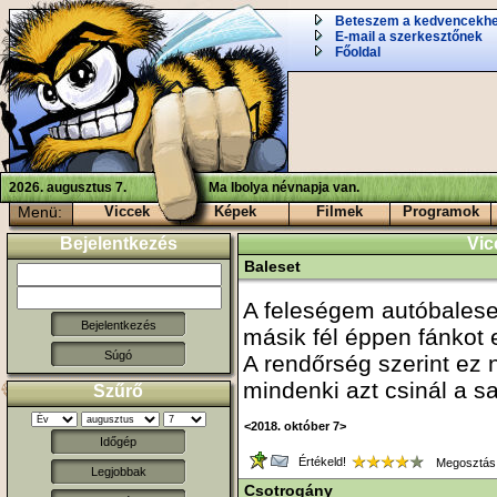
Beteszem a kedvencekh
E-mail a szerkesztőnek
Főoldal
2026. augusztus 7.
Ma Ibolya névnapja van.
Menü:
Viccek
Képek
Filmek
Programok
Bejelentkezés
Vic
Baleset
A feleségem autóbalese
másik fél éppen fánkot e
Súgó
A rendőrség szerint ez 
mindenki azt csinál a sa
Szűrő
<2018. október 7>
Időgép
Értékeld!
Megosztás
Legjobbak
Csotrogány