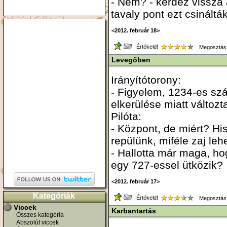
- Nem? - kérdez vissza a
tavaly pont ezt csinál
<2012. február 18>
Értékeld!
Megosztás
Levegőben
Irányítótorony:
- Figyelem, 1234-es sz
elkerülése miatt változt
Pilóta:
- Központ, de miért? H
repülünk, miféle zaj lehet
- Hallotta már maga, ho
egy 727-essel ütközik?
<2012. február 17>
Kategóriák
Értékeld!
Megosztás
Viccek
Karbantartás
Összes kategória
Abszolút viccek