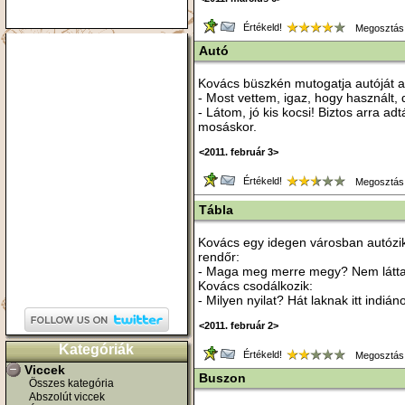
Értékeld!
Megosztás
Autó
Kovács büszkén mutogatja autóját 
- Most vettem, igaz, hogy használt, d
- Látom, jó kis kocsi! Biztos arra a
mosáskor.
<2011. február 3>
Értékeld!
Megosztás
Tábla
Kovács egy idegen városban autózik.
rendőr:
- Maga meg merre megy? Nem látta 
Kovács csodálkozik:
- Milyen nyilat? Hát laknak itt indián
<2011. február 2>
Kategóriák
Értékeld!
Megosztás
Viccek
Buszon
Összes kategória
Abszolút viccek