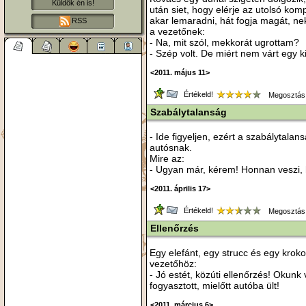
Küldök én is!
után siet, hogy elérje az utolsó kom
akar lemaradni, hát fogja magát, ne
RSS
a vezetőnek:
- Na, mit szól, mekkorát ugrottam?
- Szép volt. De miért nem várt egy ki
<2011. május 11>
Értékeld!
Megosztás
Szabálytalanság
- Ide figyeljen, ezért a szabálytala
autósnak.
Mire az:
- Ugyan már, kérem! Honnan veszi,
<2011. április 17>
Értékeld!
Megosztás
Ellenőrzés
Egy elefánt, egy strucc és egy krokodi
vezetőhöz:
- Jó estét, közúti ellenőrzés! Okunk
fogyasztott, mielőtt autóba ült!
<2011. március 6>