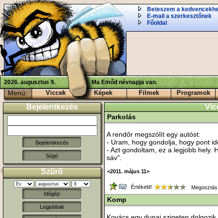
Beteszem a kedvencekh
E-mail a szerkesztőnek
Főoldal
2026. augusztus 9.
Ma Emőd névnapja van.
Menü:
Viccek
Képek
Filmek
Programok
Bejelentkezés
Vic
Parkolás
A rendőr megszólít egy autóst:
- Uram, hogy gondolja, hogy pont id
- Azt gondoltam, ez a legjobb hely. H
Súgó
sáv".
Szűrő
<2011. május 11>
Értékeld!
Megosztás
Időgép
Komp
Legjobbak
Kovács egy dunai szigeten dolgozik,