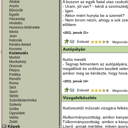
A buszon az egyik fiatal utas csuko
Állatok
Anyós
- Uram, jól van? - kérdi a szomszédj
Bűnözők
- Igen.
Egyéb
- Akkor miért hunyta be a szemét?
Házasság
- Nem bírom nézni, ahogy a sok szer
Hirdetés
előttem.
Humoros történetek
Iskola
<2011. január 21>
Jean
Katonák
Értékeld!
Megosztás
Kérdés-felelet
Kocsma
Autópályán
Közlekedés
Morbid
Autós meséli:
Munkahely
- Tegnap felmentem az autópályára,
Orvosok
megállított és ordítozni kezdett ve
Pikáns
amikor meg se kérdezte, hogy hova
Politika
Rendőr
<2011. január 14>
Roma
Skót
Értékeld!
Megosztás
Sport
Stirlitz
Vizsgafelkészítés
Számítástechnika
Székely
Autóvezetői műszaki vizsgára felkés
Szőke
Ügyvédek
Alulkormányozottság: amikor kanyarb
Vallás
Túlkormányozottság: amikor a kanyarb
Zsidó
Képek
Lóerő: annak mértéke, milyen gyors