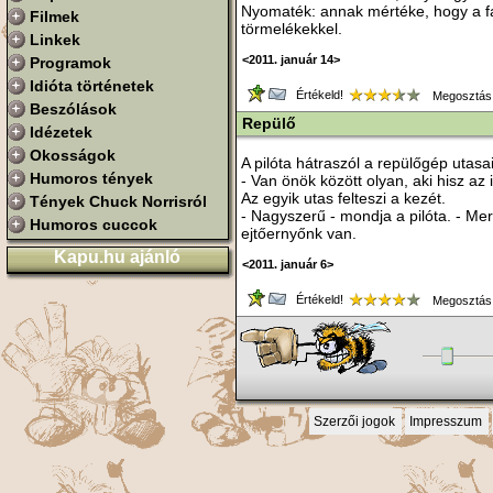
Nyomaték: annak mértéke, hogy a fa
Filmek
törmelékekkel.
Linkek
<2011. január 14>
Programok
Idióta történetek
Értékeld!
Megosztás
Beszólások
Repülő
Idézetek
Okosságok
A pilóta hátraszól a repülőgép utasa
Humoros tények
- Van önök között olyan, aki hisz a
Az egyik utas felteszi a kezét.
Tények Chuck Norrisról
- Nagyszerű - mondja a pilóta. - Mer
Humoros cuccok
ejtőernyőnk van.
Kapu.hu ajánló
<2011. január 6>
Értékeld!
Megosztás
Szerzői jogok
Impresszum