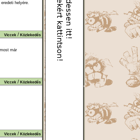
eredeti helyére.
/
Viccek
Közlekedés
t most már
/
Viccek
Közlekedés
/
Viccek
Közlekedés