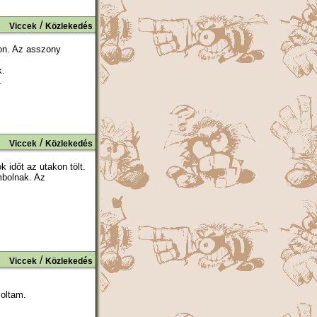
/
Viccek
Közlekedés
on. Az asszony
k.
.
/
Viccek
Közlekedés
 időt az utakon tölt.
mbolnak. Az
/
Viccek
Közlekedés
coltam.