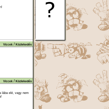
n!
/
Viccek
Közlekedés
/
Viccek
Közlekedés
 a lába elé, vagy nem
a!