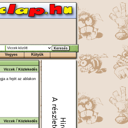
Vegyes
Kütyük
/
Viccek
Közlekedés
gja a fejét az ablakon
/
Viccek
Közlekedés