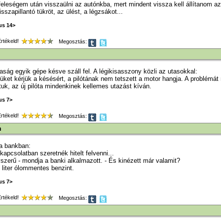
feleségem után visszaülni az autónkba, mert mindent vissza kell állítanom az 
sszapillantó tükröt, az ülést, a légzsákot...
ius 14>
tékeld!
Megosztás:
saság egyik gépe késve száll fel. A légikisasszony közli az utasokkal:
üket kérjük a késésért, a pilótának nem tetszett a motor hangja. A problémá
uk, az új pilóta mindenkinek kellemes utazást kíván.
us 7>
tékeld!
Megosztás:
n
 a bankban:
 kapcsolatban szeretnék hitelt felvenni...
szerű - mondja a banki alkalmazott. - És kinézett már valamit?
0 liter ólommentes benzint.
us 7>
tékeld!
Megosztás: