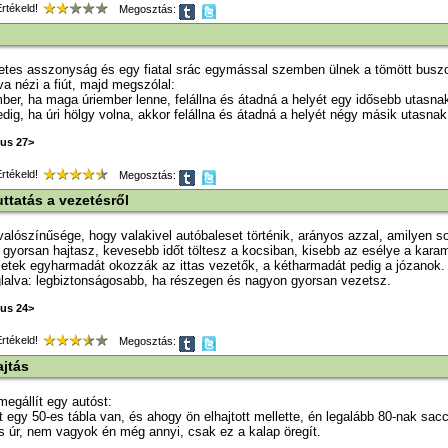
tékeld!
Megosztás:
etes asszonyság és egy fiatal srác egymással szemben ülnek a tömött busz
va nézi a fiút, majd megszólal:
mber, ha maga úriember lenne, felállna és átadná a helyét egy idősebb utasna
dig, ha úri hölgy volna, akkor felállna és átadná a helyét négy másik utasnak
jus 27>
tékeld!
Megosztás:
ttatás a vezetésről
alószínűsége, hogy valakivel autóbaleset történik, arányos azzal, amilyen sok
 gyorsan hajtasz, kevesebb időt töltesz a kocsiban, kisebb az esélye a kara
etek egyharmadát okozzák az ittas vezetők, a kétharmadát pedig a józanok.
lalva: legbiztonságosabb, ha részegen és nagyon gyorsan vezetsz.
jus 24>
tékeld!
Megosztás:
jtás
megállít egy autóst:
tt egy 50-es tábla van, és ahogy ön elhajtott mellette, én legalább 80-nak sac
os úr, nem vagyok én még annyi, csak ez a kalap öregít.