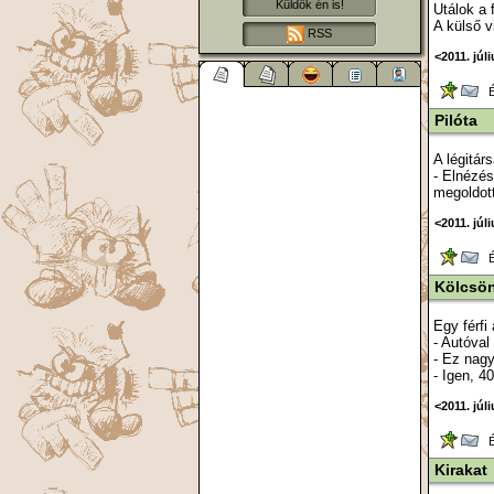
Küldök én is!
Utálok a 
A külső vi
RSS
<2011. júl
Ér
Pilóta
A légitár
- Elnézés
megoldott
<2011. júli
Ér
Kölcsö
Egy férfi
- Autóval
- Ez nagy
- Igen, 4
<2011. júli
Ér
Kirakat