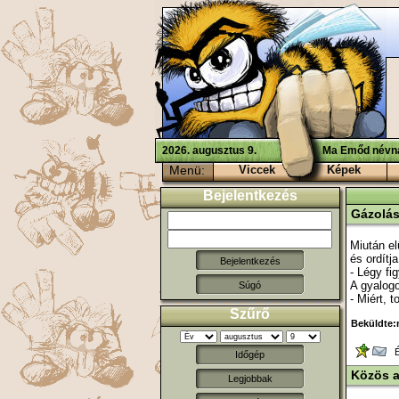
2026. augusztus 9.
Ma Emőd névna
Menü:
Viccek
Képek
Bejelentkezés
Gázolá
Miután el
és ordítja
- Légy fi
A gyalogo
Súgó
- Miért, t
Szűrő
Beküldte:m
Ér
Időgép
Közös 
Legjobbak