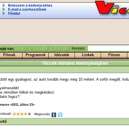
Beteszem a kedvencekhez
E-mail a szerkesztőnek
Főoldal
Keresés:
pja van.
Filmek
Programok
Idézetek
Linkek
Fórum
Viccek minden mennyiségben
s
ütött egy gyalogost, az autó tovább megy még 10 métert. A sofőr megáll, kidu
:
gyelmesebb!
s rémülten felkel és megkérdezi:
olatni fogsz?
acov <2011. július 23>
tékeld!
Megosztás:
autó