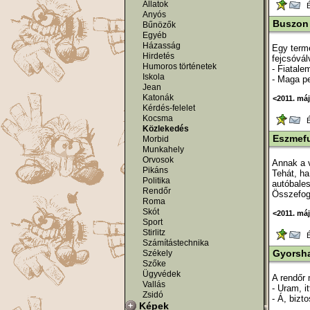
Állatok
Ér
Anyós
Buszon
Bűnözők
Egyéb
Házasság
Egy term
Hirdetés
fejcsóvál
Humoros történetek
- Fiatale
Iskola
- Maga pe
Jean
Katonák
<2011. má
Kérdés-felelet
Kocsma
Ér
Közlekedés
Eszmefu
Morbid
Munkahely
Orvosok
Annak a v
Pikáns
Tehát, ha
Politika
autóbales
Rendőr
Összefog
Roma
Skót
<2011. má
Sport
Stirlitz
Ér
Számítástechnika
Gyorsha
Székely
Szőke
Ügyvédek
A rendőr 
Vallás
- Uram, i
Zsidó
- Á, bizt
Képek