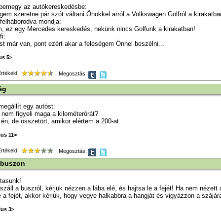
i bemegy az autókereskedésbe:
égem szeretne pár szót váltani Önökkel arról a Volkswagen Golfról a kirakatba
 felháborodva mondja:
m, ez egy Mercedes kereskedés, nekünk nincs Golfunk a kirakatban!
fi:
st már van, pont ezért akar a feleségem Önnel beszélni...
us 5>
tékeld!
Megosztás:
ég
megállít egy autóst:
 nem figyeli maga a kilométerórát?
én, de összetört, amikor elértem a 200-at.
ius 11>
tékeld!
Megosztás:
 buszon
tasunk!
száll a buszról, kérjük nézzen a lába elé, és hajtsa le a fejét! Ha nem nézett
le a fejét, akkor kérjük, hogy vegye halkabbra a hangját és vigyázzon a szájár
ius 3>