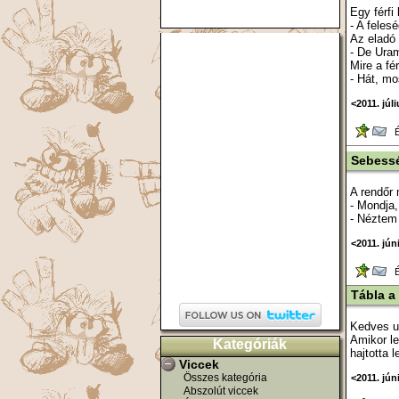
Egy férf
- A feles
Az eladó
- De Ura
Mire a fér
- Hát, mo
<2011. júli
Ér
Sebess
A rendőr 
- Mondja,
- Néztem 
<2011. jún
Ér
Tábla a
Kedves u
Amikor le
Kategóriák
hajtotta 
Viccek
Összes kategória
<2011. jún
Abszolút viccek