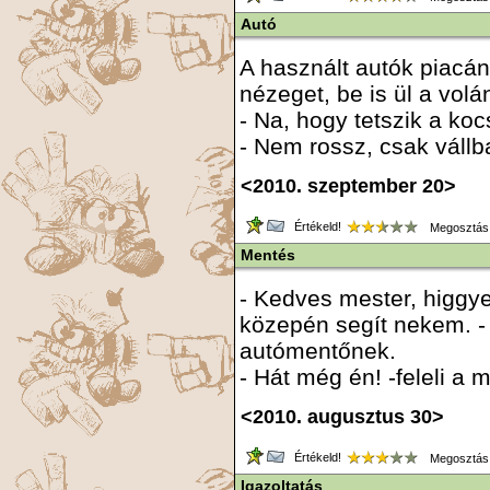
Autó
A használt autók piacán 
nézeget, be is ül a vol
- Na, hogy tetszik a kocs
- Nem rossz, csak vállba
<2010. szeptember 20>
Értékeld!
Megosztás
Mentés
- Kedves mester, higgye
közepén segít nekem. -
autómentőnek.
- Hát még én! -feleli a m
<2010. augusztus 30>
Értékeld!
Megosztás
Igazoltatás