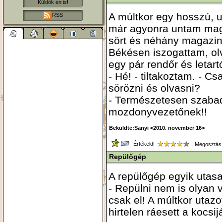
Küldök én is!
A múltkor egy hosszú, 
RSS
már agyonra untam mag
sört és néhány magazin
Békésen iszogattam, ol
egy pár rendőr és letartó
- Hé! - tiltakoztam. - C
sörözni és olvasni?
- Természetesen szabad
mozdonyvezetőnek!!
Beküldte:Sanyi <2010. november 16>
Értékeld!
Megosztás
Repülőgép
A repülőgép egyik utasa 
- Repülni nem is olyan 
csak el! A múltkor utaz
hirtelen ráesett a kocsij