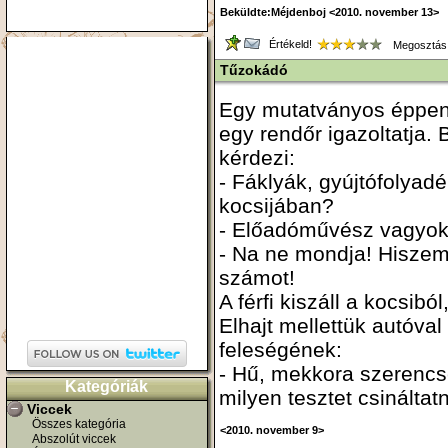
Beküldte:Méjdenboj <2010. november 13>
Értékeld!
Megosztás
Tűzokádó
Egy mutatványos éppen
egy rendőr igazoltatja
kérdezi:
- Fáklyák, gyújtófolyad
kocsijában?
- Előadóművész vagyok
- Na ne mondja! Hiszem
számot!
A férfi kiszáll a kocsibó
Elhajt mellettük autóva
feleségének:
- Hű, mekkora szerencs
Kategóriák
milyen tesztet csináltat
Viccek
Összes kategória
<2010. november 9>
Abszolút viccek