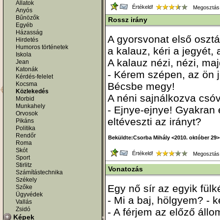
Állatok
Értékeld!
Megosztás
Anyós
Bűnözők
Rossz irány
Egyéb
Házasság
A gyorsvonat első osztá
Hirdetés
Humoros történetek
a kalauz, kéri a jegyét,
Iskola
A kalauz nézi, nézi, maj
Jean
Katonák
- Kérem szépen, az ön j
Kérdés-felelet
Kocsma
Bécsbe megy!
Közlekedés
A néni sajnálkozva csóvá
Morbid
Munkahely
- Ejnye-ejnye! Gyakran 
Orvosok
eltéveszti az irányt?
Pikáns
Politika
Rendőr
Beküldte:Csorba Mihály <2010. október 29>
Roma
Skót
Értékeld!
Megosztás
Sport
Stirlitz
Vonatozás
Számítástechnika
Székely
Egy nő sír az egyik fül
Szőke
Ügyvédek
- Mi a baj, hölgyem? - k
Vallás
Zsidó
- A férjem az előző áll
Képek