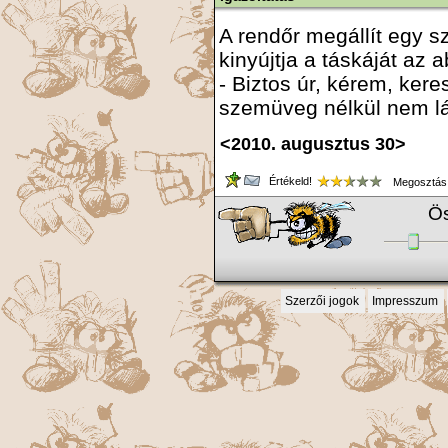
A rendőr megállít egy s
kinyújtja a táskáját az 
- Biztos úr, kérem, ker
szemüveg nélkül nem l
<2010. augusztus 30>
Értékeld!
Megosztás
Ös
Szerzői jogok
Impresszum