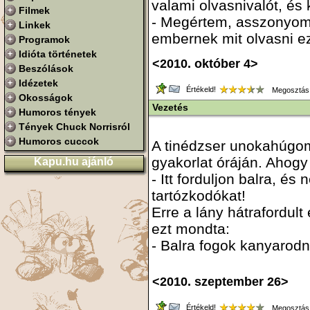
valami olvasnivalót, és 
Filmek
- Megértem, asszonyom.
Linkek
embernek mit olvasni e
Programok
Idióta történetek
<2010. október 4>
Beszólások
Idézetek
Értékeld!
Megosztás
Okosságok
Vezetés
Humoros tények
Tények Chuck Norrisról
Humoros cuccok
A tinédzser unokahúgom 
gyakorlat óráján. Ahogy 
Kapu.hu ajánló
- Itt forduljon balra, és
tartózkodókat!
Erre a lány hátrafordult
ezt mondta:
- Balra fogok kanyarodn
<2010. szeptember 26>
Értékeld!
Megosztás