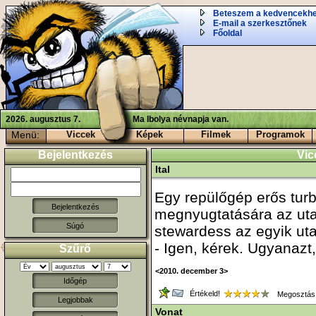
Beteszem a kedvencekh
E-mail a szerkesztőnek
Főoldal
2026. augusztus 7.
Ma Ibolya névnapja van.
Menü:
Viccek
Képek
Filmek
Programok
Bejelentkezés
Vic
Ital
Egy repülőgép erős turb
megnyugtatására az utas
Súgó
stewardess az egyik utas
- Igen, kérek. Ugyanazt, 
Szűrő
<2010. december 3>
Időgép
Értékeld!
Megosztás
Legjobbak
Vonat