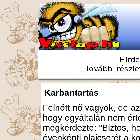
Karbantartás
Felnőtt nő vagyok, de a
hogy egyáltalán nem érte
megkérdezte: "Biztos, ho
évenkénti olajcserét a k