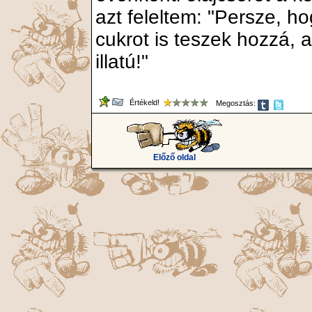
azt feleltem: "Persze, h
cukrot is teszek hozzá, a
illatú!"
Értékeld!
Megosztás:
Előző oldal