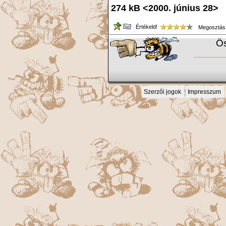
274 kB <2000. június 28> 
Értékeld!
Megosztás
Ös
Szerzői jogok
Impresszum