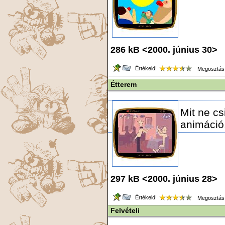
286 kB <2000. június 30> 
Értékeld!
Megosztás
Étterem
Mit ne c
animáció
297 kB <2000. június 28> 
Értékeld!
Megosztás
Felvételi