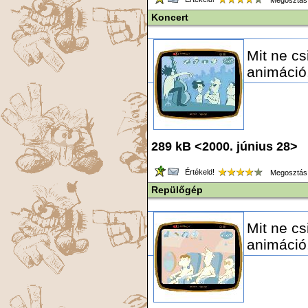
Megosztás
Koncert
Mit ne cs
animáció
289 kB <2000. június 28> 
Értékeld!
Megosztás
Repülőgép
Mit ne c
animáció