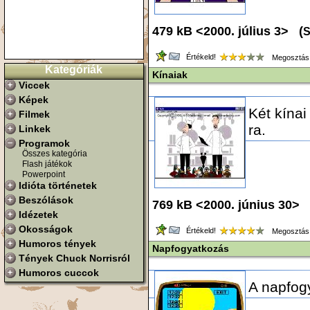
479 kB <2000. július 3> (
S
Értékeld!
Megosztás
Kategóriák
Kínaiak
Viccek
Képek
Két kína
Filmek
ra.
Linkek
Programok
Összes kategória
Flash játékok
Powerpoint
Idióta történetek
Beszólások
769 kB <2000. június 30> 
Idézetek
Okosságok
Értékeld!
Megosztás
Humoros tények
Napfogyatkozás
Tények Chuck Norrisról
Humoros cuccok
A napfog