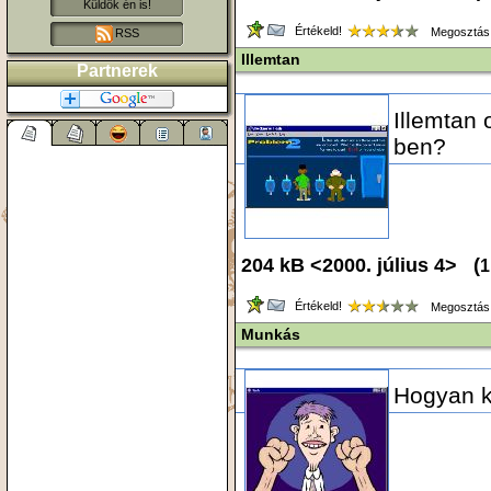
Küldök én is!
Értékeld!
Megosztás
RSS
Illemtan
Partnerek
Illemtan 
ben?
204 kB <2000. július 4> (
1
Értékeld!
Megosztás
Munkás
Hogyan k