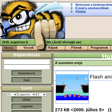
Beteszem a kedvencekh
E-mail a szerkesztőnek
Főoldal
2026. augusztus 8.
Ma László névnapja van.
Menü:
Viccek
Képek
Filmek
Programok
Bejelentkezés
Hu
A szerelem ereje
Flash an
Súgó
Szűrő
Időgép
Legjobbak
273 kB <2000. július 5> (
1