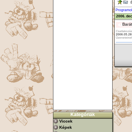
Ér
Programo
2006. de
Bará
Csatlakozás
2006.05.28
Üzeneteine
Kategóriák
Viccek
Képek