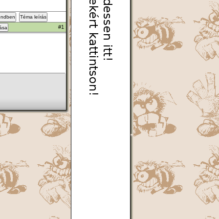
endben
Téma leírás
#1
zása