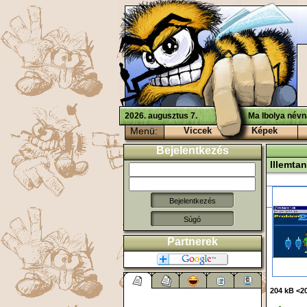
2026. augusztus 7.
Ma Ibolya névn
Menü:
Viccek
Képek
Bejelentkezés
Illemtan
Súgó
Partnerek
204 kB <20