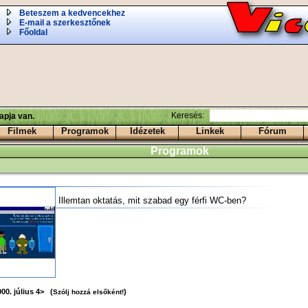
Beteszem a kedvencekhez
E-mail a szerkesztőnek
Főoldal
Keresés:
apja van.
Filmek
Programok
Idézetek
Linkek
Fórum
Programok
Illemtan oktatás, mit szabad egy férfi WC-ben?
00. július 4> (
)
Szólj hozzá elsőként!