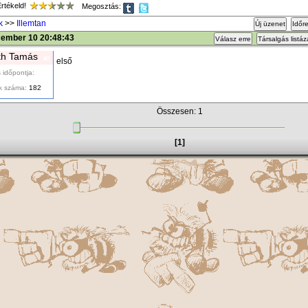
tékeld!
Megosztás:
k
>>
Illemtan
Új üzenet
Időr
cember 10 20:48:43
Válasz erre
Társalgás listá
th Tamás
első
 időpontja:
k száma:
182
Összesen: 1
[1]