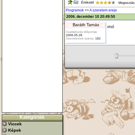
Értékeld!
Megosztás
Programok
>>
A szerelem ereje
2006. december 10 20:49:50
Baráth Tamás
első
Csatlakozás időpontja:
2006.05.28
Üzeneteinek száma:
182
Kategóriák
Viccek
Képek