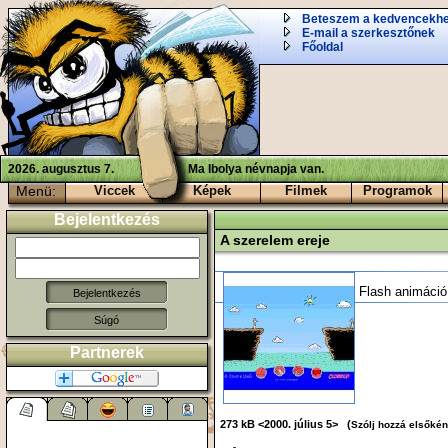
Beteszem a kedvencekh
E-mail a szerkesztőnek
Főoldal
2026. augusztus 7.
Ma Ibolya névnapja van.
Menü:
Viccek
Képek
Filmek
Programok
Bejelentkezés
A szerelem ereje
Flash animáció
Súgó
Partnerek
273 kB <2000. július 5> (
Szólj hozzá elsőkén