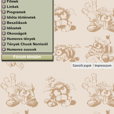
Filmek
Linkek
Programok
Idióta történetek
Beszólások
Idézetek
Okosságok
Humoros tények
Tények Chuck Norrisról
Humoros cuccok
Fórum témáim
Szerzői jogok
Impresszum