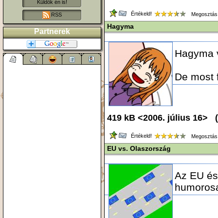
Küldök én is!
Értékeld!
Megosztás
RSS
Hagyma
Partnerek
Hagyma va
De most f
419 kB <2006. július 16> (
Értékeld!
Megosztás
EU vs. Olaszország
Az EU és
humoros