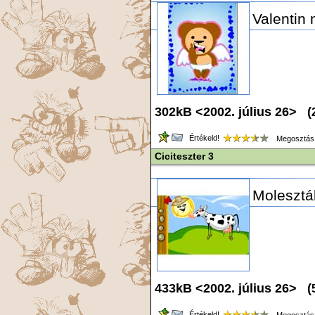
Valentin 
302kB <2002. július 26> (
Értékeld!
Megosztás
Ciciteszter 3
Molesztál
433kB <2002. július 26> (
Értékeld!