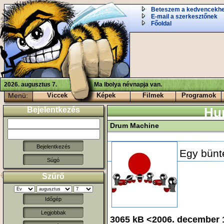
Beteszem a kedvencekh
E-mail a szerkesztőnek
Főoldal
2026. augusztus 7.
Ma Ibolya névnapja van.
Menü:
Viccek
Képek
Filmek
Programok
Bejelentkezés
Hu
Drum Machine
Egy bünte
Súgó
Szűrő
Időgép
Legjobbak
3065 kB <2006. december