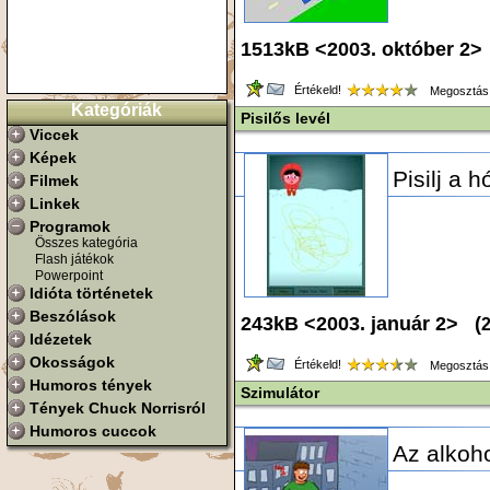
1513kB <2003. október 2>
Értékeld!
Megosztás
Kategóriák
Pisilős levél
Viccek
Képek
Pisilj a 
Filmek
Linkek
Programok
Összes kategória
Flash játékok
Powerpoint
Idióta történetek
Beszólások
243kB <2003. január 2> (
Idézetek
Okosságok
Értékeld!
Megosztás
Humoros tények
Szimulátor
Tények Chuck Norrisról
Humoros cuccok
Az alkoho