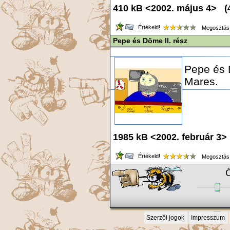
410 kB <2002. május 4> (
Értékeld!
Megosztás
Pepe és Döme II. rész
Pepe és 
Mares.
1985 kB <2002. február 3>
Értékeld!
Megosztás
Ö
Szerzői jogok
Impresszum