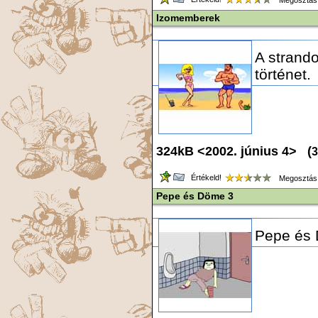
Megosztás
Izomemberek
A strand
történet.
324kB <2002. június 4> (
3
Értékeld!
Megosztás
Pepe és Döme 3
Pepe és 