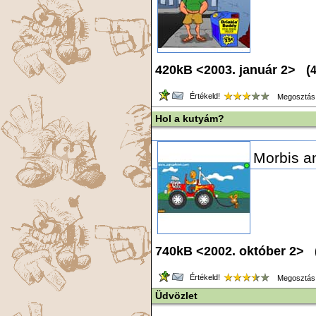
420kB <2003. január 2> (
Értékeld!
Megosztás
Hol a kutyám?
Morbis an
740kB <2002. október 2> 
Értékeld!
Megosztás
Üdvözlet