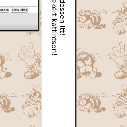
endben
Téma leírás