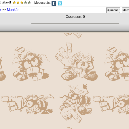
tékeld!
Megosztás:
k
>>
Munkás
Új üzenet
Időr
Összesen: 0