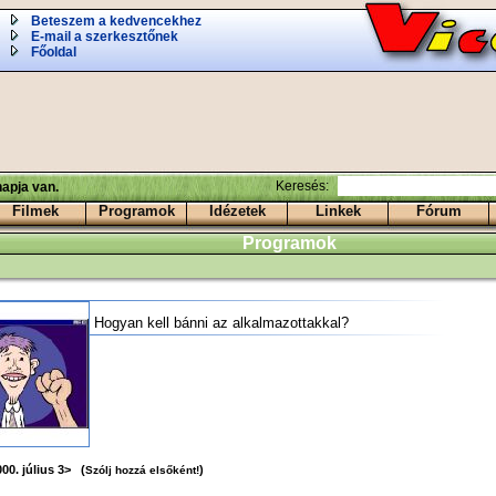
Beteszem a kedvencekhez
E-mail a szerkesztőnek
Főoldal
Keresés:
apja van.
Filmek
Programok
Idézetek
Linkek
Fórum
Programok
Hogyan kell bánni az alkalmazottakkal?
00. július 3> (
)
Szólj hozzá elsőként!