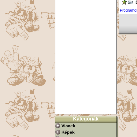
Ér
Programo
Kategóriák
Viccek
Képek