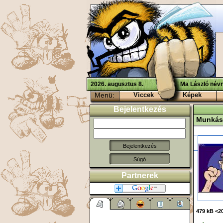
2026. augusztus 8.
Ma László névn
Menü:
Viccek
Képek
Bejelentkezés
Munkás
Súgó
Partnerek
479 kB <20