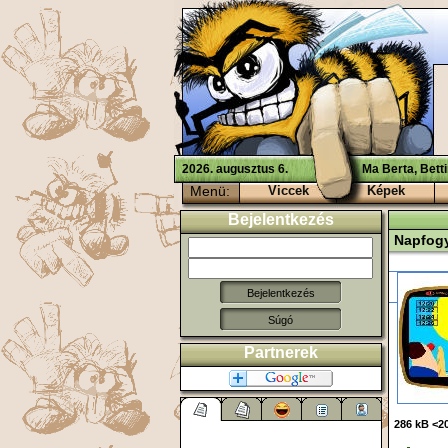
2026. augusztus 6.
Ma Berta, Bett
Menü:
Viccek
Képek
Bejelentkezés
Napfog
Súgó
Partnerek
286 kB <20