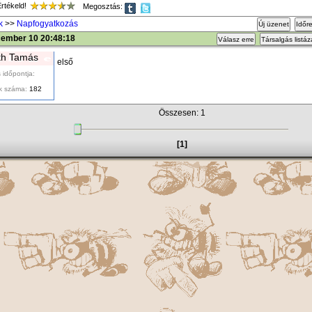
tékeld!
Megosztás:
k
>>
Napfogyatkozás
Új üzenet
Időr
cember 10 20:48:18
Válasz erre
Társalgás listá
th Tamás
első
 időpontja:
k száma:
182
Összesen: 1
[1]