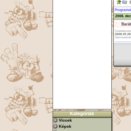
Ér
Programo
2006. de
Bará
Csatlakozás
2006.05.28
Üzeneteine
Kategóriák
Viccek
Képek