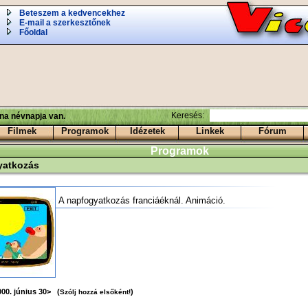
Beteszem a kedvencekhez
E-mail a szerkesztőnek
Főoldal
Keresés:
ina névnapja van.
Filmek
Programok
Idézetek
Linkek
Fórum
Programok
yatkozás
A napfogyatkozás franciáéknál. Animáció.
00. június 30> (
)
Szólj hozzá elsőként!