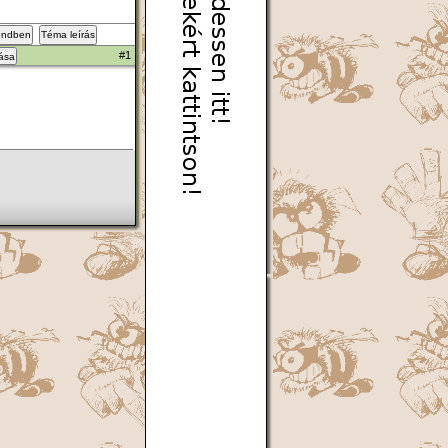
endben
Téma leírás
#1
zása