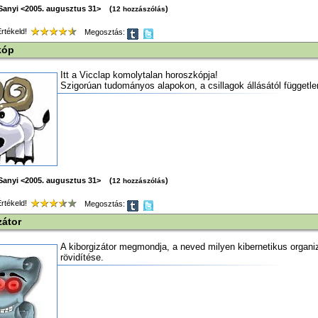
Sanyi <2005. augusztus 31> (
)
12 hozzászólás
tékeld!
Megosztás:
kóp
Itt a Vicclap komolytalan horoszkópja!
Szigorúan tudományos alapokon, a csillagok állásától függetle
Sanyi <2005. augusztus 31> (
)
12 hozzászólás
tékeld!
Megosztás:
zátor
A kiborgizátor megmondja, a neved milyen kibernetikus organ
rövidítése.