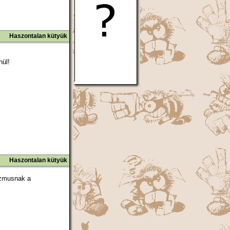
Haszontalan kütyük
nül!
Haszontalan kütyük
izmusnak a