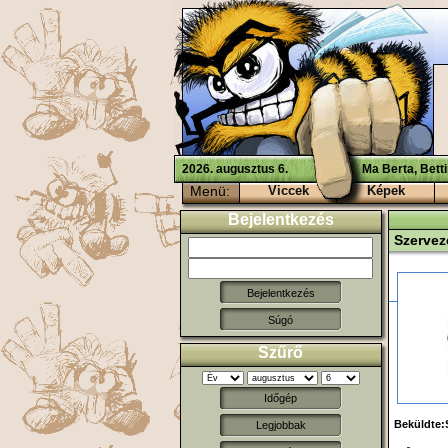
2026. augusztus 6.
Ma Berta, Bett
Menü:
Viccek
Képek
Bejelentkezés
Szervez
Súgó
Szűrő
Időgép
Beküldte:
Legjobbak