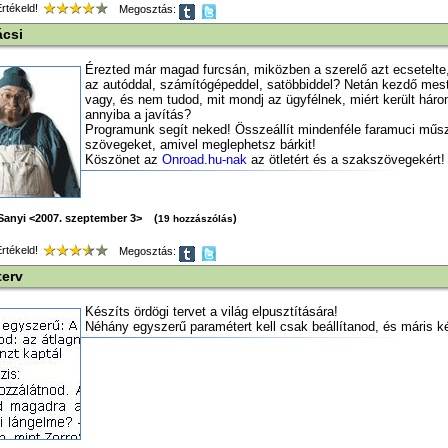
tékeld!
Megosztás:
ácsi
Érezted már magad furcsán, miközben a szerelő azt ecsetelte, 
az autóddal, számítógépeddel, satöbbiddel? Netán kezdő mes
vagy, és nem tudod, mit mondj az ügyfélnek, miért került hár
annyiba a javítás?
Programunk segít neked! Összeállít mindenféle faramuci műs
szövegeket, amivel meglephetsz bárkit!
Köszönet az
Onroad.hu-nak
az ötletért és a szakszövegekért!
Sanyi <2007. szeptember 3> (
)
19 hozzászólás
tékeld!
Megosztás:
terv
Készíts ördögi tervet a világ elpusztítására!
Néhány egyszerű paramétert kell csak beállítanod, és máris k