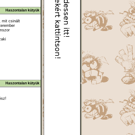
Haszontalan kütyük
mit csinált
terember
omszor
zaki
Haszontalan kütyük
ész!