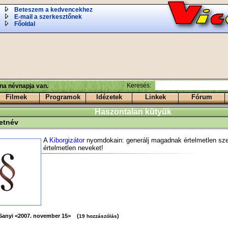
Beteszem a kedvencekhez
E-mail a szerkesztőnek
Főoldal
Keresés:
ina névnapja van.
Filmek
Programok
Idézetek
Linkek
Fórum
Haszontalan kütyük
etnév
A
Kiborgizátor
nyomdokain: generálj magadnak értelmetlen sz
értelmetlen neveket!
Sanyi <2007. november 15> (
)
19 hozzászólás