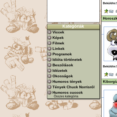
Beküldte:
Ér
Horosz
Kategóriák
Viccek
Képek
Filmek
Linkek
Programok
Idióta történetek
Beszólások
Beküldte:
Idézetek
Ér
Okosságok
Humoros tények
Kiborgi
Tények Chuck Norrisról
Humoros cuccok
Összes kategória