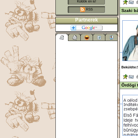
Küldök én is!
Ér
RSS
Szaki b
Partnerek
Beküldte:
Ér
Ördögi 