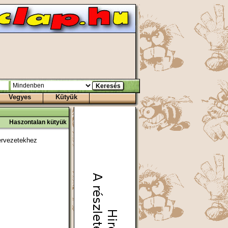
Vegyes
Kütyük
Haszontalan kütyük
ervezetekhez