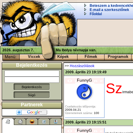
Beteszem a kedvencekh
E-mail a szerkesztőnek
Főoldal
2026. augusztus 7.
Ma Ibolya névnapja van.
Menü:
Viccek
Képek
Filmek
Programok
Bejelentkezés
>>
Hozzászólások
2009. április 23 19:19:49
FunnyG
Sz
irmab
Súgó
Partnerek
Csatlakozás időpontja:
2009.04.21
Üzeneteinek száma:
100
2009. április 23 19:15:51
FunnyG