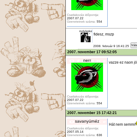
Csatlakozás időpontja:
2007.07.22
Üzeneteinek száma:
554
molylepke
fidesz, mszp
Vála
2008. február 9 16:41:25
2007. november 17 09:52:05
nerr
vazze ez naon jö
Csatlakozás időpontja:
2007.07.22
Üzeneteinek száma:
554
2007. november 15 17:42:21
savanyúméz
Hát nem semmi!
Csatlakozás időpontja:
2007.05.14
Üzeneteinek száma:
636