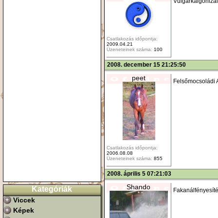
Vulgárkalgonizál
Csatlakozás időpontja:
2009.04.21
Üzeneteinek száma:
100
2008. december 15 21:25:50
peet
Felsőmocsoládi 
Csatlakozás időpontja:
2006.08.08
Üzeneteinek száma:
855
2008. április 5 07:21:03
Shando
Kategóriák
Fakanálfényesíté
Viccek
Képek