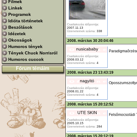
Filmek
Linkek
Programok
Idióta történetek
Csatlakozás időpontja:
Beszólások
2007.11.13
Üzeneteinek száma:
338
Idézetek
Okosságok
2008. március 30 20:04:46
Humoros tények
nusicababy
Paradigmaőrzésre
Tények Chuck Norrisról
Csatlakozás időpontja:
Humoros cuccok
2008.03.12
Üzeneteinek száma:
4
Fórum témáim
2008. március 23 13:43:19
nagyító
Oposszumszottyon
Csatlakozás időpontja:
2008.01.22
Üzeneteinek száma:
4
2008. március 15 20:12:52
UTE SKIN
Felsőmocsoládi T
Csatlakozás időpontja:
2005.10.15
Üzeneteinek száma:
284
2008. március 15 20:12:19