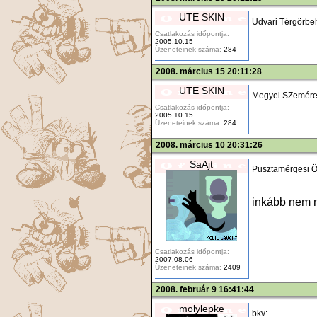
UTE SKIN
Udvari Térgörbeh
Csatlakozás időpontja:
2005.10.15
Üzeneteinek száma:
284
2008. március 15 20:11:28
UTE SKIN
Megyei SZemérem
Csatlakozás időpontja:
2005.10.15
Üzeneteinek száma:
284
2008. március 10 20:31:26
SaAjt
Pusztamérgesi Ö
inkább nem
Csatlakozás időpontja:
2007.08.06
Üzeneteinek száma:
2409
2008. február 9 16:41:44
molylepke
bkv: