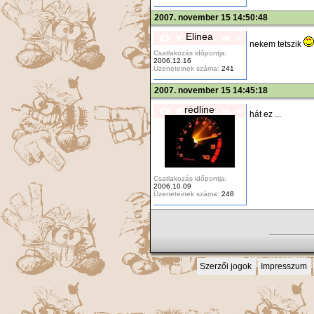
2007. november 15 14:50:48
Elinea
nekem tetszik
Csatlakozás időpontja:
2006.12.16
Üzeneteinek száma:
241
2007. november 15 14:45:18
redline
hát ez ...
Csatlakozás időpontja:
2006.10.09
Üzeneteinek száma:
248
Szerzői jogok
Impresszum