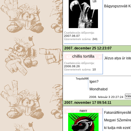
Bágyogszováti K
Csatlakozás időpontja:
2007.06.07
Üzeneteinek száma:
241
2007. december 25 12:23:07
chillis tortilla
Jézus atya úr iste
Csatlakozás időpontja:
2006.08.26
Üzeneteinek száma:
10
Tequila996
Igen?
Mondhatod
Vála
2008. február 3 20:27:24
2007. november 17 09:54:11
nerr
Fakanálfényesíté
Megyei SZemérem
ki tudja mik ezek