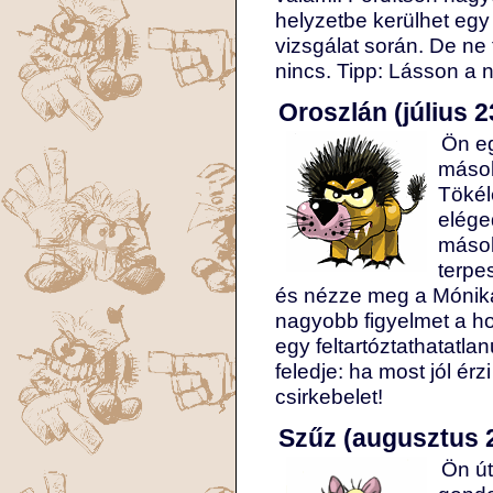
helyzetbe kerülhet egy
vizsgálat során. De ne 
nincs. Tipp: Lásson a n
Oroszlán (július 2
Ön eg
mások
Tökél
elége
mások
terpe
és nézze meg a Mónika
nagyobb figyelmet a ho
egy feltartóztathatatl
feledje: ha most jól ér
csirkebelet!
Szűz (augusztus 2
Ön út