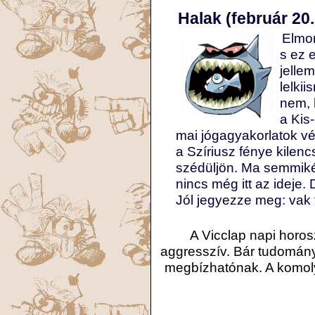
Halak (február 20.
Elmon
s ez 
jelle
lelki
nem, 
a Kis
mai jógagyakorlatok v
a Szíriusz fénye kilenc
szédüljön. Ma semmikép
nincs még itt az ideje.
Jól jegyezze meg: vak t
A Vicclap napi horo
aggresszív. Bár tudomány
megbízhatónak. A komoly