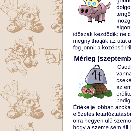
gondo
dolgo
tengő
mozgá
elgon
időszak kezdődik: ne c
megnyithatják az utat a
fog jönni: a középső Pi
Mérleg (szeptembe
Csodá
vanna
cseké
az em
erőfi
pedig
Értékelje jobban azokat
előzetes letartóztatás
orra hegyén ülő szemö
hogy a szeme sem áll j