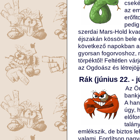
cseké
az em
erőfi
pedig
szerdai Mars-Hold kvad
éjszakán kössön bele 
következő napokban a 
gyorsan fogorvoshoz, m
törpéktől! Feltétlen vá
az Ogdoász és létrejö
Rák (június 22. - j
Az Ön
bankj
A han
úgy, 
előfo
talán
emlékszik, de biztos l
valami. Fordítson nagy