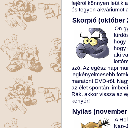
fejéről könnyen leütik 
és tegyen akváriumot a
Skorpió (október 
Ön g
fürdő
hogy 
hogy 
aki v
lottó
szó. Az egész napi mu
legkényelmesebb fote
maratont DVD-ről. Nag
az élet spontán, imbecil
Rák, akkor vissza az eg
kenyér!
Nyilas (november 
A Hol
Nap-J