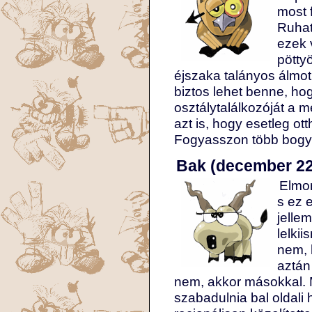
most 
Ruhat
ezek 
pöttyö
éjszaka talányos álmot
biztos lehet benne, ho
osztálytalálkozóját a 
azt is, hogy esetleg ot
Fogyasszon több bogyóf
Bak (december 22.
Elmon
s ez 
jelle
lelki
nem, 
aztán
nem, akkor másokkal. M
szabadulnia bal oldali 