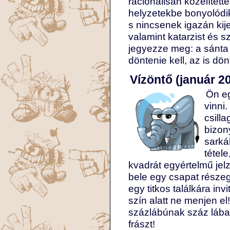
racionálisan közelített
helyzetekbe bonyolódi
s nincsenek igazán kije
valamint katarzist és s
jegyezze meg: a sánta 
döntenie kell, az is dö
Vízöntő (január 20
Ön eg
vinni
csill
bizon
sarká
tétel
kvadrát egyértelmű je
bele egy csapat része
egy titkos találkára in
szín alatt ne menjen e
százlábúnak száz lába 
frászt!