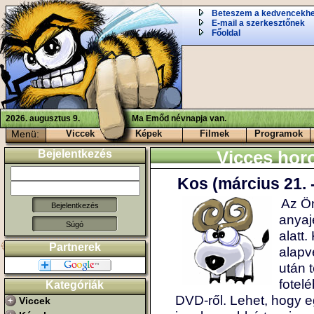
Beteszem a kedvencekh
E-mail a szerkesztőnek
Főoldal
2026. augusztus 9.
Ma Emőd névnapja van.
Menü:
Viccek
Képek
Filmek
Programok
Bejelentkezés
Vicces hor
Kos (március 21. - 
Az Ön
anyaj
Súgó
alatt.
Partnerek
alapv
után 
fotel
Kategóriák
DVD-ről. Lehet, hogy 
Viccek