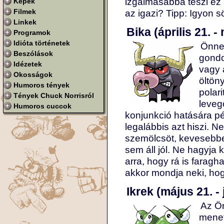
izgalmasabbá teszi ez 
Képek
Filmek
az igazi? Tipp: Igyon s
Linkek
Bika (április 21. -
Programok
Idióta történetek
Önnek
Beszólások
gondo
Idézetek
vagy 
Okosságok
öltön
Humoros tények
polar
Tények Chuck Norrisról
leveg
Humoros cuccok
konjunkció hatására p
legalábbis azt hiszi. 
szemölcsöt, kevesebb
sem áll jól. Ne hagyja
arra, hogy rá is farag
akkor mondja neki, ho
Ikrek (május 21. - 
Az Ön
menet