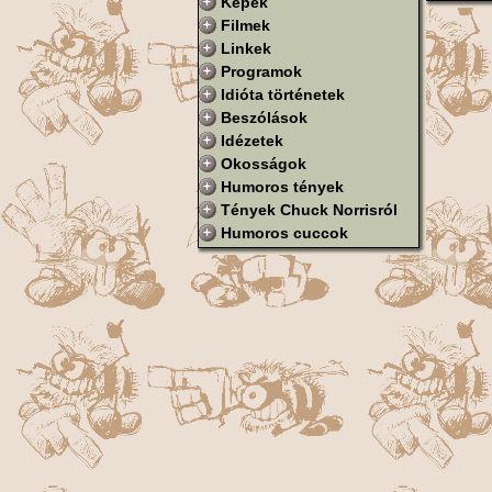
Képek
Filmek
Linkek
Programok
Idióta történetek
Beszólások
Idézetek
Okosságok
Humoros tények
Tények Chuck Norrisról
Humoros cuccok