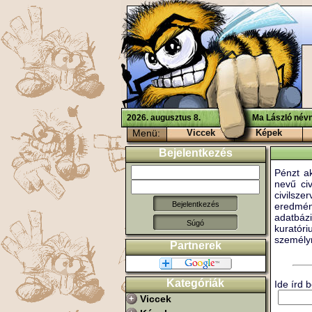
2026. augusztus 8.
Ma László névn
Menü:
Viccek
Képek
Bejelentkezés
Pénzt ak
nevű civ
civilsze
eredmén
adatbázi
Súgó
kuratór
személy
Partnerek
Kategóriák
Ide írd 
Viccek