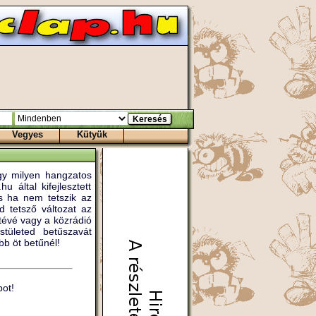
Vegyes
Kütyük
ogy milyen hangzatos
 által kifejlesztett
és ha nem tetszik az
 tetsző változat az
tévé vagy a közrádió
stületed betűszavát
b öt betűnél!
ot!