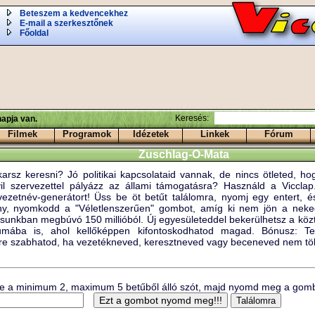
Beteszem a kedvencekhez
E-mail a szerkesztőnek
Főoldal
Keresés:
apja van.
Filmek
Programok
Idézetek
Linkek
Fórum
Zuschlag-O-Mata
arsz keresni? Jó politikai kapcsolataid vannak, de nincs ötleted, h
il szervezettel pályázz az állami támogatásra? Használd a Vicclap.hu
rvezetnév-generátort! Üss be öt betűt találomra, nyomj egy entert, 
y, nyomkodd a "Véletlenszerűen" gombot, amíg ki nem jön a neked
sunkban megbúvó 150 millióból. Új egyesületeddel bekerülhetsz a köz
iumába is, ahol kellőképpen kifontoskodhatod magad. Bónusz: Te
re szabhatod, ha vezetékneved, keresztneved vagy beceneved nem töb
be a minimum 2, maximum 5 betűből álló szót, majd nyomd meg a gomb
Találomra