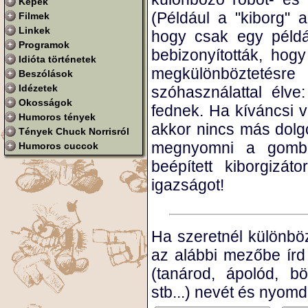
Képek
(Például a "kiborg" a
Filmek
Linkek
hogy csak egy példá
Programok
bebizonyították, hog
Idióta történetek
megkülönböztetés
Beszólások
Idézetek
szóhasználattal élv
Okosságok
fednek. Ha kíváncsi v
Humoros tények
akkor nincs más dolgo
Tények Chuck Norrisról
megnyomni a gombot
Humoros cuccok
beépített kiborgiz
igazságot!
Ha szeretnél különböző
az alábbi mezőbe írd
(tanárod, ápolód, bö
stb...) nevét és nyom