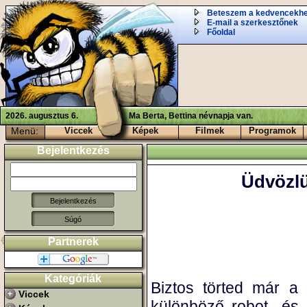
Beteszem a kedvencekh
E-mail a szerkesztőnek
Főoldal
2026. augusztus 6.
Ma Berta, Bettina névnapja van.
Menü:
Viccek
Képek
Filmek
Programok
Bejelentkezés
Üdvözlü
Súgó
Partnerek
Kategóriák
Biztos törted már a 
Viccek
különböző robot- és 