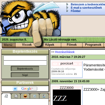
Beteszem a kedvencekh
E-mail a szerkesztőnek
Főoldal
2026. augusztus 8.
Ma László névnapja van.
Menü:
Viccek
Képek
Filmek
Programok
Bejelentkezés
>>
Hozzászólások
2010. március 7 19:26:27
porcica4
Páramentesít
Csatlakozás időpontja:
Yodamásolat
2009.09.16
Üzeneteinek száma:
21
Súgó
2009. november 15 19:45:00
Partnerek
ZZZ3000
ZZZ3000= Zajk