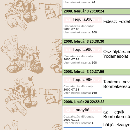
Üzeneteinek száma:
24
2008. február 3 20:39:24
Tequila996
Fidesz: Földe
Csatlakozás időpontja:
2006.07.18
Üzeneteinek száma:
168
2008. február 3 20:38:30
Tequila996
Osztálytárs
Yodamásolat
Csatlakozás időpontja:
2006.07.18
Üzeneteinek száma:
168
2008. február 3 20:37:59
Tequila996
Tanárom neve
Bombakereső
Csatlakozás időpontja:
2006.07.18
Üzeneteinek száma:
168
2008. január 28 22:22:33
nagyító
az egyik ta
Bombakereső
Csatlakozás időpontja:
2008.01.22
Üzeneteinek száma:
4
hát jól elvagyo