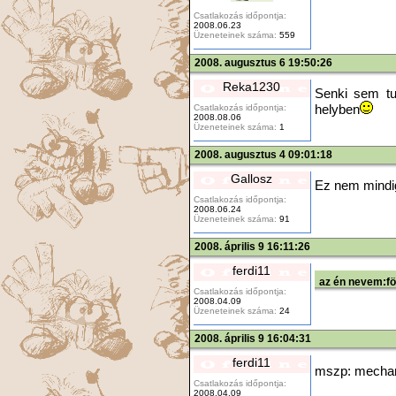
Csatlakozás időpontja:
2008.06.23
Üzeneteinek száma:
559
2008. augusztus 6 19:50:26
Reka1230
Senki sem tu
Csatlakozás időpontja:
helyben
2008.08.06
Üzeneteinek száma:
1
2008. augusztus 4 09:01:18
Gallosz
Ez nem mindig
Csatlakozás időpontja:
2008.06.24
Üzeneteinek száma:
91
2008. április 9 16:11:26
ferdi11
az én nevem:fö
Csatlakozás időpontja:
2008.04.09
Üzeneteinek száma:
24
2008. április 9 16:04:31
ferdi11
mszp: mechani
Csatlakozás időpontja:
2008.04.09