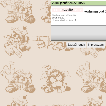
2008. január 28 22:20:26
nagyító
yodamásolat
Csatlakozás időpontja:
2008.01.22
Üzeneteinek száma:
4
Szerzői jogok
Impresszum