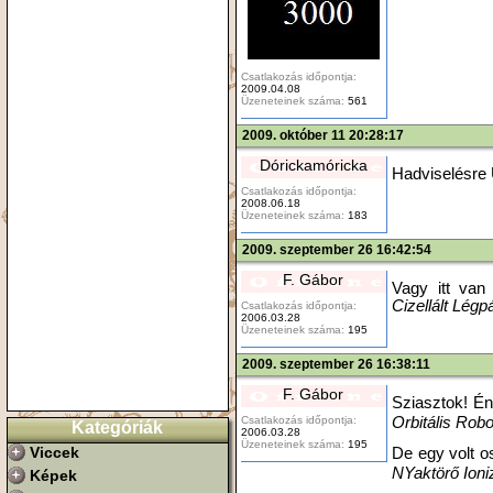
Csatlakozás időpontja:
2009.04.08
Üzeneteinek száma:
561
2009. október 11 20:28:17
Dórickamóricka
Hadviselésre 
Csatlakozás időpontja:
2008.06.18
Üzeneteinek száma:
183
2009. szeptember 26 16:42:54
F. Gábor
Vagy itt van 
Cizellált Lég
Csatlakozás időpontja:
2006.03.28
Üzeneteinek száma:
195
2009. szeptember 26 16:38:11
F. Gábor
Sziasztok! É
Csatlakozás időpontja:
Orbitális Robo
Kategóriák
2006.03.28
Üzeneteinek száma:
195
Viccek
De egy volt o
NYaktörő Ioni
Képek