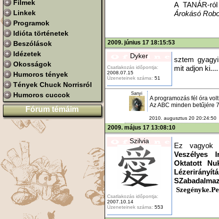
Filmek
A TANÁR-ról
Linkek
Árokásó Rob
Programok
Idióta történetek
2009. június 17 18:15:53
Beszólások
Idézetek
Dyker
sztem gyagyi
Okosságok
Csatlakozás időpontja:
mit adjon ki.
2008.07.15
Humoros tények
Üzeneteinek száma:
51
Tények Chuck Norrisról
Sanyi
Humoros cuccok
A programozás fél óra volt
Az ABC minden betűjére 7
Fórum témáim
2010. augusztus 20 20:24:50
2009. május 17 13:08:10
Szilvia
Ez vagyo
Veszélyes I
Oktatott Nu
Lézerirány
SZabadalm
Szegényke.Ped
Csatlakozás időpontja:
2007.10.14
Üzeneteinek száma:
553