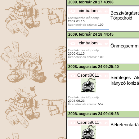
2009. február 28 17:43:08
cimbalom
Beszivárgásra
Törpedroid
Csatlakozás időpontja:
2009.01.15
Üzeneteinek száma:
100
2009. február 24 18:44:45
cimbalom
Önmegsemmisí
Csatlakozás időpontja:
2009.01.15
Üzeneteinek száma:
100
2008. augusztus 24 09:25:40
Csonti9611
Semleges Akna
Irányzó Ionizá
Csatlakozás időpontja:
2008.06.23
Üzeneteinek száma:
559
2008. augusztus 24 09:19:38
Csonti9611
Békefenntartá