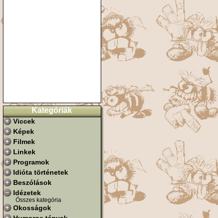
Kategóriák
Viccek
Képek
Filmek
Linkek
Programok
Idióta történetek
Beszólások
Idézetek
Összes kategória
Okosságok