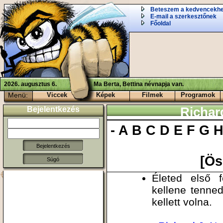
Beteszem a kedvencekh
E-mail a szerkesztőnek
Főoldal
2026. augusztus 6.
Ma Berta, Bettina névnapja van.
Menü:
Viccek
Képek
Filmek
Programok
Bejelentkezés
Richar
-
A
B
C
D
E
F
G
[Ös
Súgó
Életed első 
kellene tenned
kellett volna.