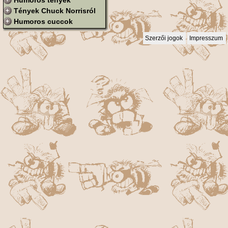
Humoros tények
Tények Chuck Norrisról
Humoros cuccok
Szerzői jogok
Impresszum