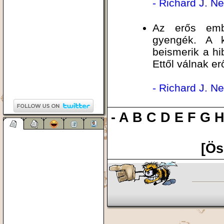
- Richard J. 
Az erős emb
gyengék. A 
beismerik a hi
Ettől válnak e
- Richard J. 
-
A
B
C
D
E
F
G
[Ös