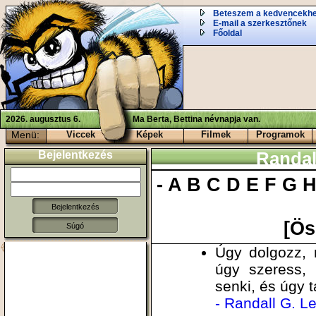
Beteszem a kedvencekh
E-mail a szerkesztőnek
Főoldal
2026. augusztus 6.
Ma Berta, Bettina névnapja van.
Menü:
Viccek
Képek
Filmek
Programok
Bejelentkezés
Randal
-
A
B
C
D
E
F
G
[Ös
Súgó
Úgy dolgozz, 
úgy szeress,
senki, és úgy 
- Randall G. L