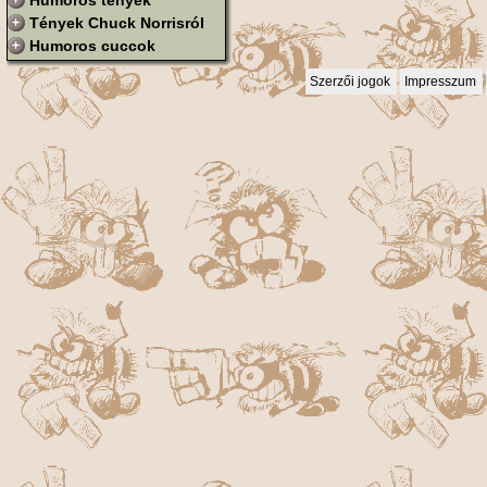
Humoros tények
Tények Chuck Norrisról
Humoros cuccok
Szerzői jogok
Impresszum