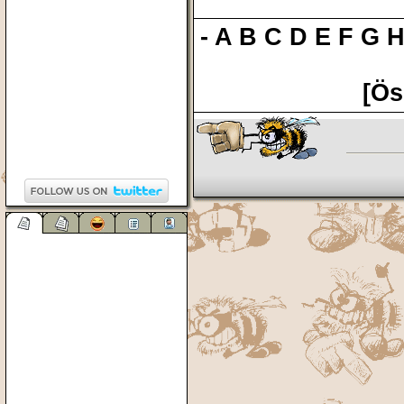
-
A
B
C
D
E
F
G
[Ös