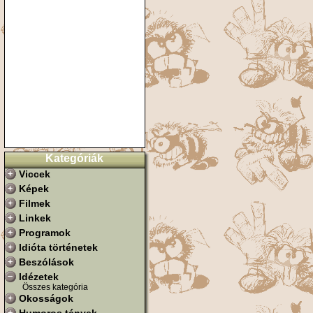
Kategóriák
Viccek
Képek
Filmek
Linkek
Programok
Idióta történetek
Beszólások
Idézetek
Összes kategória
Okosságok