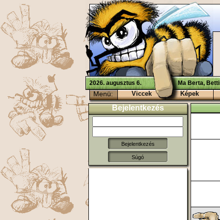
2026. augusztus 6.
Ma Berta, Bett
Menü:
Viccek
Képek
Bejelentkezés
Súgó