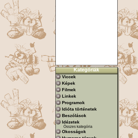
Kategóriák
Viccek
Képek
Filmek
Linkek
Programok
Idióta történetek
Beszólások
Idézetek
Összes kategória
Okosságok