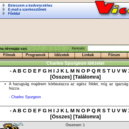
Beteszem a kedvencekhez
E-mail a szerkesztőnek
Főoldal
Keresés:
ina névnapja van.
Filmek
Programok
Idézetek
Linkek
Fórum
Charles Spurgeon idézetei
-
A
B
C
D
E
F
G
H
I
J
K
L
M
N
O
P
Q
R
S
T
U
V
W
[Összes]
[Találomra]
A hazugság majdnem körbeutazza az egész földet, míg az igazság
húzza.
- Charles Spurgeon
-
A
B
C
D
E
F
G
H
I
J
K
L
M
N
O
P
Q
R
S
T
U
V
W
[Összes]
[Találomra]
Összesen: 1