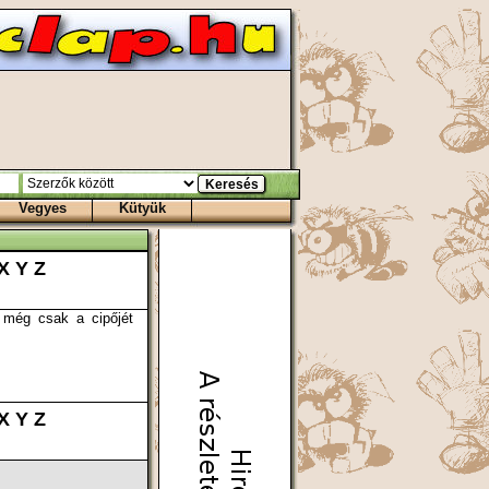
Vegyes
Kütyük
X
Y
Z
 még csak a cipőjét
X
Y
Z