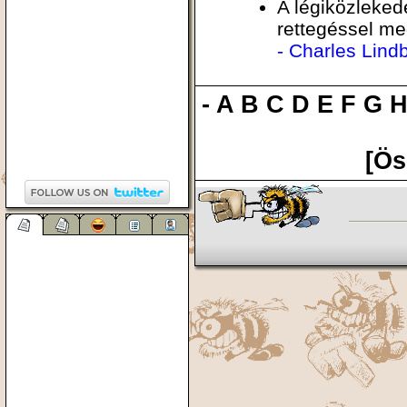
A légiközleked
rettegéssel me
- Charles Lind
-
A
B
C
D
E
F
G
[Ös