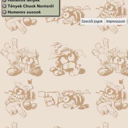
Humoros tények
Tények Chuck Norrisról
Humoros cuccok
Szerzői jogok
Impresszum