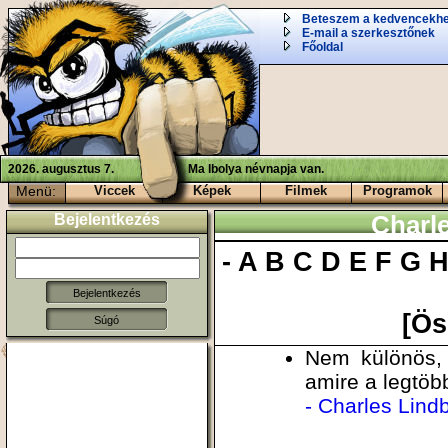
Beteszem a kedvencekh
E-mail a szerkesztőnek
Főoldal
2026. augusztus 7.
Ma Ibolya névnapja van.
Menü:
Viccek
Képek
Filmek
Programok
Bejelentkezés
Charle
-
A
B
C
D
E
F
G
[Ös
Súgó
Nem különös, 
amire a legtöb
- Charles Lind