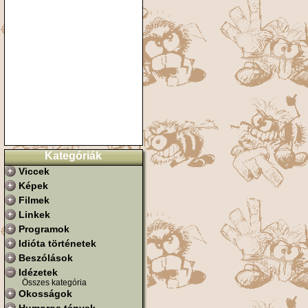
Kategóriák
Viccek
Képek
Filmek
Linkek
Programok
Idióta történetek
Beszólások
Idézetek
Összes kategória
Okosságok