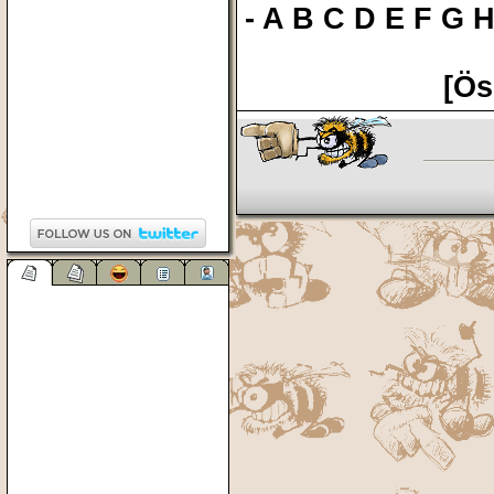
-
A
B
C
D
E
F
G
[Ös