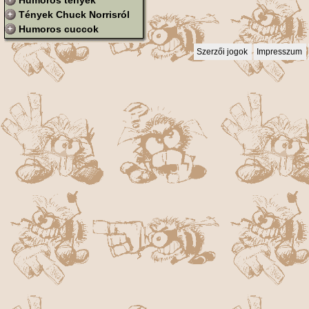
Humoros tények
Tények Chuck Norrisról
Humoros cuccok
Szerzői jogok
Impresszum