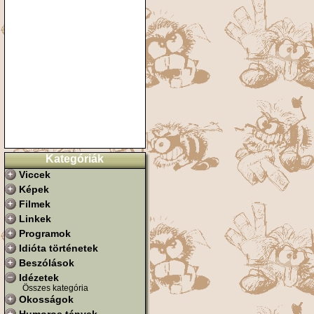
Kategóriák
Viccek
Képek
Filmek
Linkek
Programok
Idióta történetek
Beszólások
Idézetek
Összes kategória
Okosságok