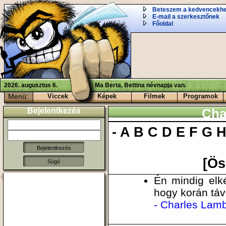
Beteszem a kedvencekh
E-mail a szerkesztőnek
Főoldal
2026. augusztus 6.
Ma Berta, Bettina névnapja van.
Menü:
Viccek
Képek
Filmek
Programok
Bejelentkezés
Cha
-
A
B
C
D
E
F
G
[Ös
Súgó
Én mindig elk
hogy korán tá
- Charles Lam