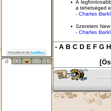
A legfontosabb
a tehetséged e
- Charles Bark
Szeretem New Y
- Charles Bark
-
A
B
C
D
E
F
G
[Ös