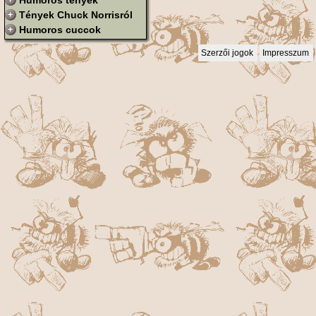
Humoros tények
Tények Chuck Norrisról
Humoros cuccok
Szerzői jogok
Impresszum