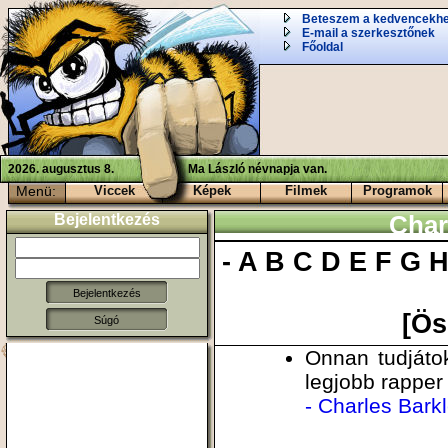
Beteszem a kedvencekh
E-mail a szerkesztőnek
Főoldal
2026. augusztus 8.
Ma László névnapja van.
Menü:
Viccek
Képek
Filmek
Programok
Bejelentkezés
Char
-
A
B
C
D
E
F
G
[Ös
Súgó
Onnan tudjáto
legjobb rapper 
- Charles Bark