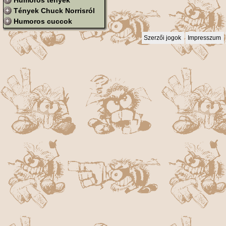
Humoros tények
Tények Chuck Norrisról
Humoros cuccok
Szerzői jogok
Impresszum