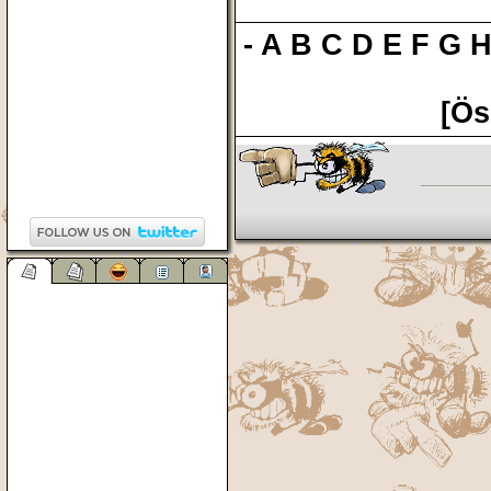
-
A
B
C
D
E
F
G
[Ös