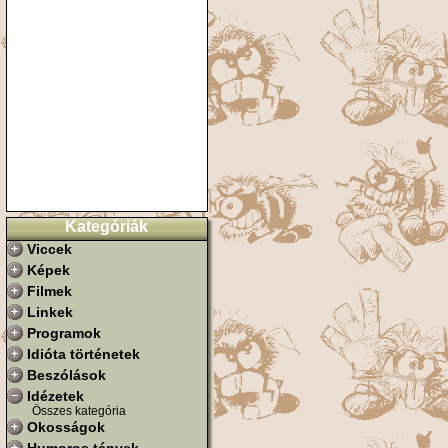
Kategóriák
Viccek
Képek
Filmek
Linkek
Programok
Idióta történetek
Beszólások
Idézetek
Összes kategória
Okosságok