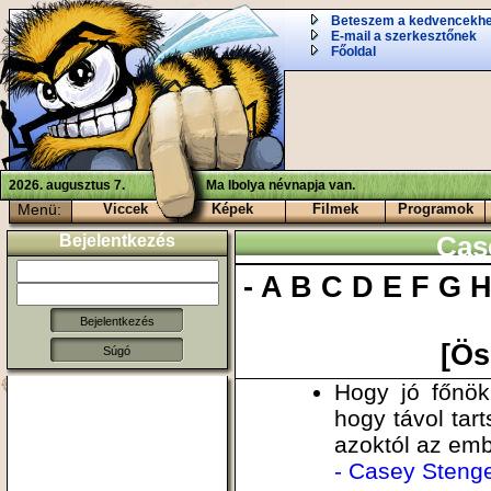
Beteszem a kedvencekh
E-mail a szerkesztőnek
Főoldal
2026. augusztus 7.
Ma Ibolya névnapja van.
Menü:
Viccek
Képek
Filmek
Programok
Bejelentkezés
Cas
-
A
B
C
D
E
F
G
[Ös
Súgó
Hogy jó főnök
hogy távol tar
azoktól az emb
- Casey Stenge