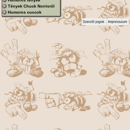
Humoros tények
Tények Chuck Norrisról
Humoros cuccok
Szerzői jogok
Impresszum