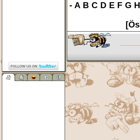
-
A
B
C
D
E
F
G
[Ös