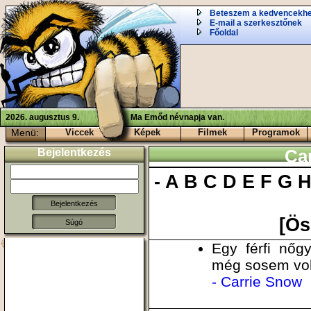
Beteszem a kedvencekh
E-mail a szerkesztőnek
Főoldal
2026. augusztus 9.
Ma Emőd névnapja van.
Menü:
Viccek
Képek
Filmek
Programok
Bejelentkezés
Ca
-
A
B
C
D
E
F
G
[Ös
Súgó
Egy férfi nőg
még sosem volt
- Carrie Snow