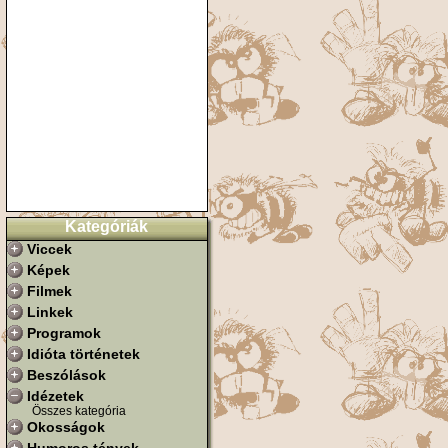
Kategóriák
Viccek
Képek
Filmek
Linkek
Programok
Idióta történetek
Beszólások
Idézetek
Összes kategória
Okosságok