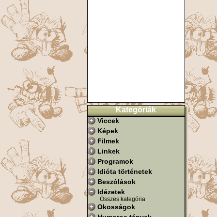
Kategóriák
Viccek
Képek
Filmek
Linkek
Programok
Idióta történetek
Beszólások
Idézetek
Összes kategória
Okosságok