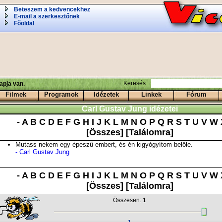
Beteszem a kedvencekhez
E-mail a szerkesztőnek
Főoldal
Keresés:
apja van.
Filmek
Programok
Idézetek
Linkek
Fórum
Carl Gustav Jung idézetei
-
A
B
C
D
E
F
G
H
I
J
K
L
M
N
O
P
Q
R
S
T
U
V
W
[Összes]
[Találomra]
Mutass nekem egy épeszű embert, és én kigyógyítom belőle.
- Carl Gustav Jung
-
A
B
C
D
E
F
G
H
I
J
K
L
M
N
O
P
Q
R
S
T
U
V
W
[Összes]
[Találomra]
Összesen: 1