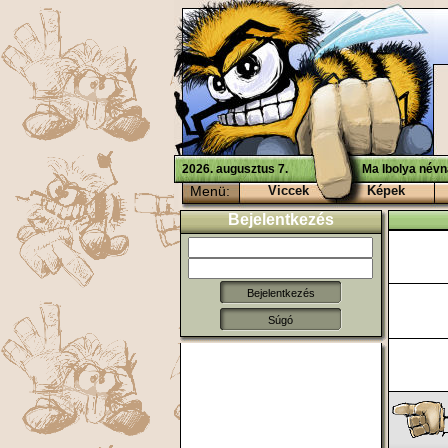
2026. augusztus 7.
Ma Ibolya névn
Menü:
Viccek
Képek
Bejelentkezés
Súgó