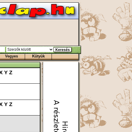
Vegyes
Kütyük
X
Y
Z
X
Y
Z