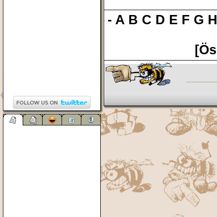
-
A
B
C
D
E
F
G
[Ös