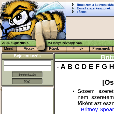
Beteszem a kedvencekh
E-mail a szerkesztőnek
Főoldal
2026. augusztus 7.
Ma Ibolya névnapja van.
Menü:
Viccek
Képek
Filmek
Programok
Bejelentkezés
Brit
-
A
B
C
D
E
F
G
[Ös
Súgó
Sosem szeret
nem szeretem 
főként azt esz
- Britney Spea