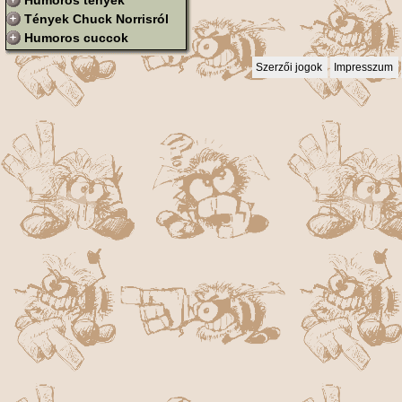
Humoros tények
Tények Chuck Norrisról
Humoros cuccok
Szerzői jogok
Impresszum