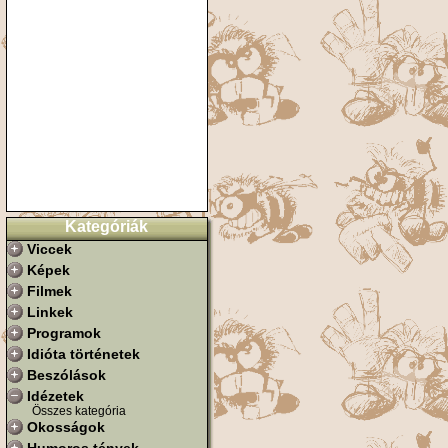
Kategóriák
Viccek
Képek
Filmek
Linkek
Programok
Idióta történetek
Beszólások
Idézetek
Összes kategória
Okosságok