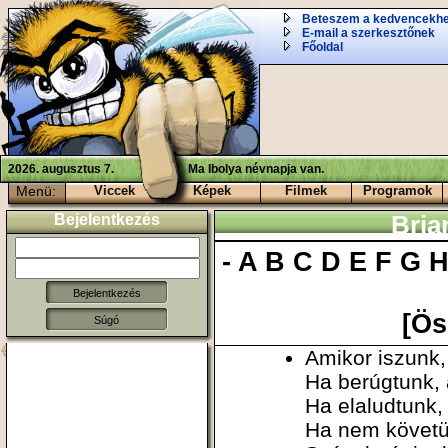
Beteszem a kedvencekh
E-mail a szerkesztőnek
Főoldal
2026. augusztus 7.
Ma Ibolya névnapja van.
Menü:
Viccek
Képek
Filmek
Programok
Bejelentkezés
Bria
-
A
B
C
D
E
F
G
[Ös
Súgó
Amikor iszunk,
Ha berúgtunk, 
Ha elaludtunk,
Ha nem követü