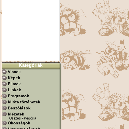
Kategóriák
Viccek
Képek
Filmek
Linkek
Programok
Idióta történetek
Beszólások
Idézetek
Összes kategória
Okosságok