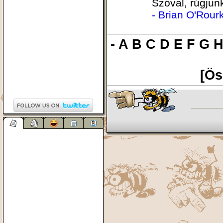
Szóval, rúgjun
- Brian O'Rour
-
A
B
C
D
E
F
G
[Ös