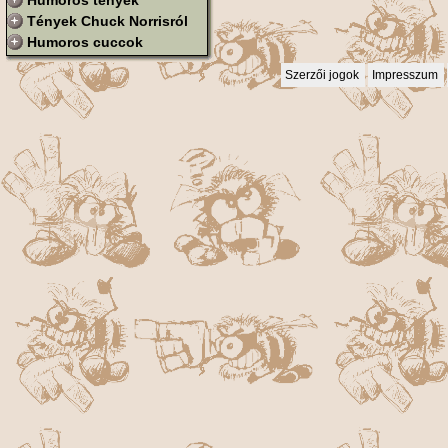
Humoros tények
Tények Chuck Norrisról
Humoros cuccok
Szerzői jogok
Impresszum