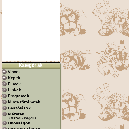
Kategóriák
Viccek
Képek
Filmek
Linkek
Programok
Idióta történetek
Beszólások
Idézetek
Összes kategória
Okosságok