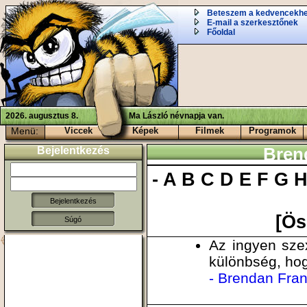
Beteszem a kedvencekh
E-mail a szerkesztőnek
Főoldal
2026. augusztus 8.
Ma László névnapja van.
Menü:
Viccek
Képek
Filmek
Programok
Bejelentkezés
Brend
-
A
B
C
D
E
F
G
[Ös
Súgó
Az ingyen sze
különbség, ho
- Brendan Fran