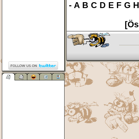
-
A
B
C
D
E
F
G
[Ös