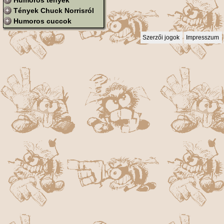
Humoros tények
Tények Chuck Norrisról
Humoros cuccok
Szerzői jogok
Impresszum