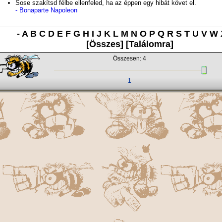
Sose szakítsd félbe ellenfeled, ha az éppen egy hibát követ el.
- Bonaparte Napoleon
-
A
B
C
D
E
F
G
H
I
J
K
L
M
N
O
P
Q
R
S
T
U
V
W
[Összes]
[Találomra]
Összesen: 4
1