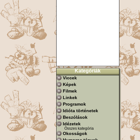
Kategóriák
Viccek
Képek
Filmek
Linkek
Programok
Idióta történetek
Beszólások
Idézetek
Összes kategória
Okosságok