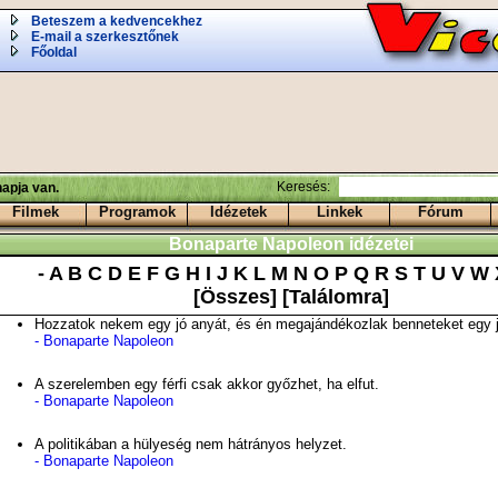
Beteszem a kedvencekhez
E-mail a szerkesztőnek
Főoldal
Keresés:
apja van.
Filmek
Programok
Idézetek
Linkek
Fórum
Bonaparte Napoleon idézetei
-
A
B
C
D
E
F
G
H
I
J
K
L
M
N
O
P
Q
R
S
T
U
V
W
[Összes]
[Találomra]
Hozzatok nekem egy jó anyát, és én megajándékozlak benneteket egy j
- Bonaparte Napoleon
A szerelemben egy férfi csak akkor győzhet, ha elfut.
- Bonaparte Napoleon
A politikában a hülyeség nem hátrányos helyzet.
- Bonaparte Napoleon