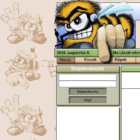
2026. augusztus 8.
Ma László névn
Menü:
Viccek
Képek
Bejelentkezés
Súgó