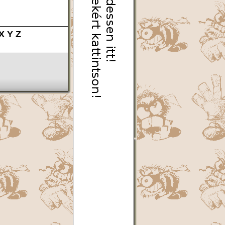
X
Y
Z