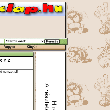
Vegyes
Kütyük
X
Y
Z
ó nemzettel!