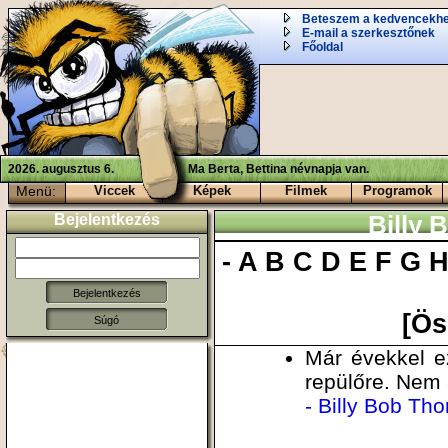
Beteszem a kedvencekh
E-mail a szerkesztőnek
Főoldal
2026. augusztus 6.
Ma Berta, Bettina névnapja van.
Menü:
Viccek
Képek
Filmek
Programok
Bejelentkezés
Billy 
-
A
B
C
D
E
F
G
[Ös
Súgó
Már évekkel e
repülőre. Nem 
- Billy Bob Tho