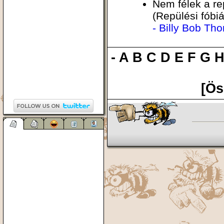
Nem félek a rep
(Repülési fóbiá
- Billy Bob Tho
-
A
B
C
D
E
F
G
[Ös