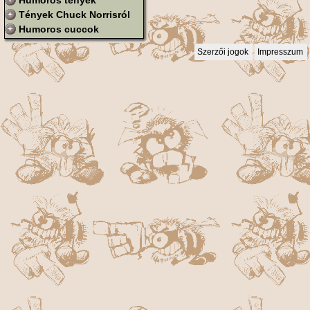
Humoros tények
Tények Chuck Norrisról
Humoros cuccok
Szerzői jogok
Impresszum