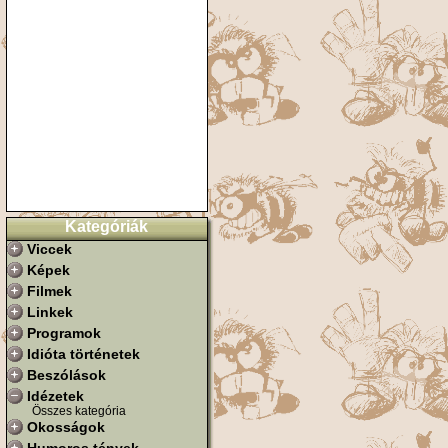
Kategóriák
Viccek
Képek
Filmek
Linkek
Programok
Idióta történetek
Beszólások
Idézetek
Összes kategória
Okosságok