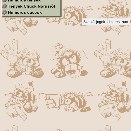
Humoros tények
Tények Chuck Norrisról
Humoros cuccok
Szerzői jogok
Impresszum