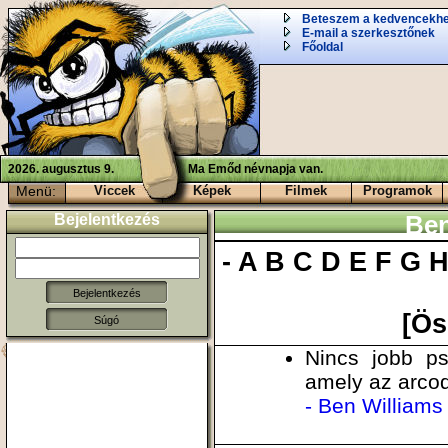
Beteszem a kedvencekh
E-mail a szerkesztőnek
Főoldal
2026. augusztus 9.
Ma Emőd névnapja van.
Menü:
Viccek
Képek
Filmek
Programok
Bejelentkezés
Ben
-
A
B
C
D
E
F
G
[Ös
Súgó
Nincs jobb ps
amely az arcod
- Ben Williams