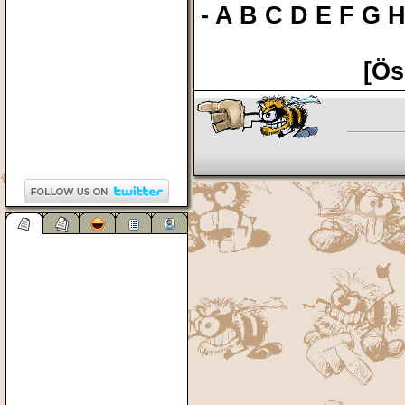
-
A
B
C
D
E
F
G
[Ös