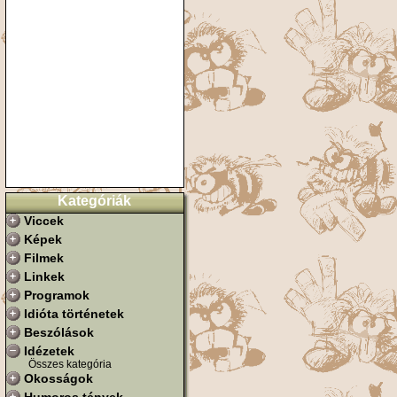
Kategóriák
Viccek
Képek
Filmek
Linkek
Programok
Idióta történetek
Beszólások
Idézetek
Összes kategória
Okosságok