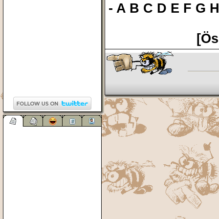
-
A
B
C
D
E
F
G
[Ös