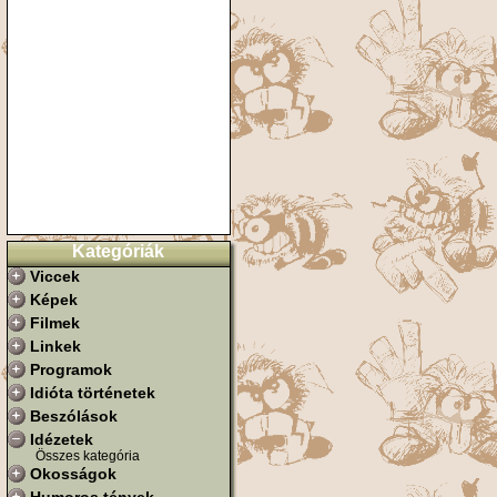
Kategóriák
Viccek
Képek
Filmek
Linkek
Programok
Idióta történetek
Beszólások
Idézetek
Összes kategória
Okosságok