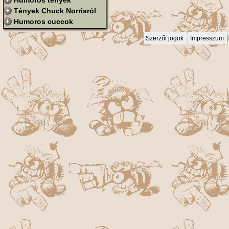
Humoros tények
Tények Chuck Norrisról
Humoros cuccok
Szerzői jogok
Impresszum