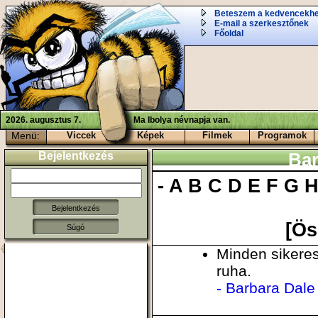
Beteszem a kedvencekh
E-mail a szerkesztőnek
Főoldal
2026. augusztus 7.
Ma Ibolya névnapja van.
Menü:
Viccek
Képek
Filmek
Programok
Bejelentkezés
Bar
-
A
B
C
D
E
F
G
[Ös
Súgó
Minden sikeres
ruha.
- Barbara Dale