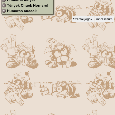
Humoros tények
Tények Chuck Norrisról
Humoros cuccok
Szerzői jogok
Impresszum