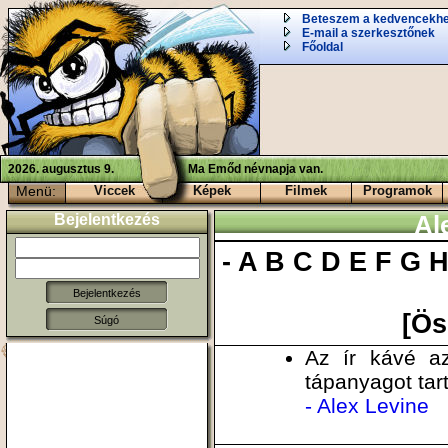
Beteszem a kedvencekh
E-mail a szerkesztőnek
Főoldal
2026. augusztus 9.
Ma Emőd névnapja van.
Menü:
Viccek
Képek
Filmek
Programok
Bejelentkezés
Al
-
A
B
C
D
E
F
G
[Ös
Súgó
Az ír kávé a
tápanyagot tart
- Alex Levine