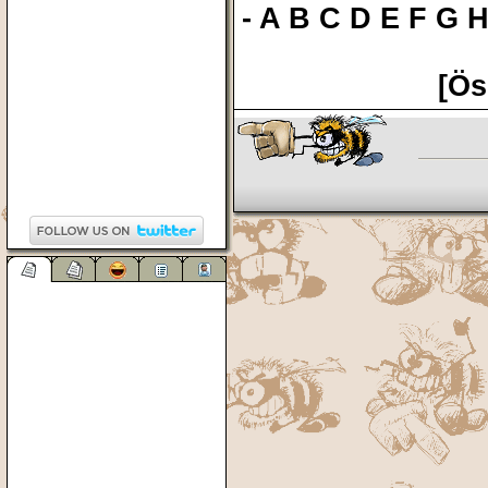
-
A
B
C
D
E
F
G
[Ös