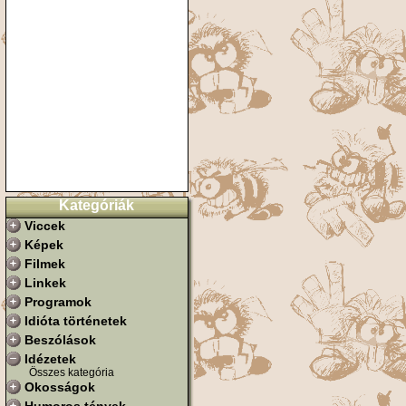
Kategóriák
Viccek
Képek
Filmek
Linkek
Programok
Idióta történetek
Beszólások
Idézetek
Összes kategória
Okosságok