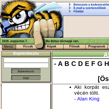
Beteszem a kedvencekh
E-mail a szerkesztőnek
Főoldal
2026. augusztus 7.
Ma Ibolya névnapja van.
Menü:
Viccek
Képek
Filmek
Programok
Bejelentkezés
A
-
A
B
C
D
E
F
G
[Ös
Súgó
Aki korpát es
vécén tölti.
- Alan King