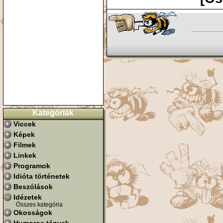
Kategóriák
Viccek
Képek
Filmek
Linkek
Programok
Idióta történetek
Beszólások
Idézetek
Összes kategória
Okosságok