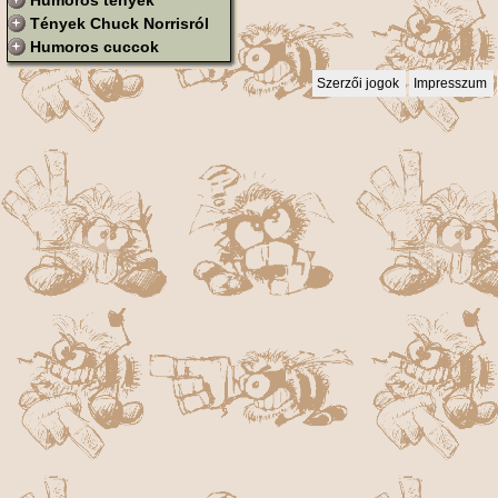
Humoros tények
Tények Chuck Norrisról
Humoros cuccok
Szerzői jogok
Impresszum