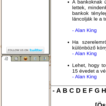
A bankoknak ú
lettek, minden
bankok tényle
láncolják le a t
- Alan King
Ha szerelemrő
különböző köny
- Alan King
Lehet, hogy to
15 évedet a vé
- Alan King
-
A
B
C
D
E
F
G
[Ös