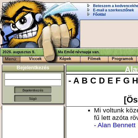
Beteszem a kedvencekh
E-mail a szerkesztőnek
Főoldal
2026. augusztus 9.
Ma Emőd névnapja van.
Menü:
Viccek
Képek
Filmek
Programok
Bejelentkezés
Ala
-
A
B
C
D
E
F
G
[Ös
Súgó
Mi voltunk köz
fű lett azóta r
- Alan Bennett