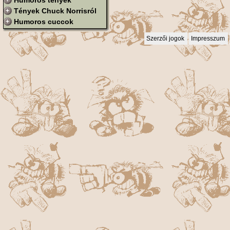
Humoros tények
Tények Chuck Norrisról
Humoros cuccok
Szerzői jogok
Impresszum