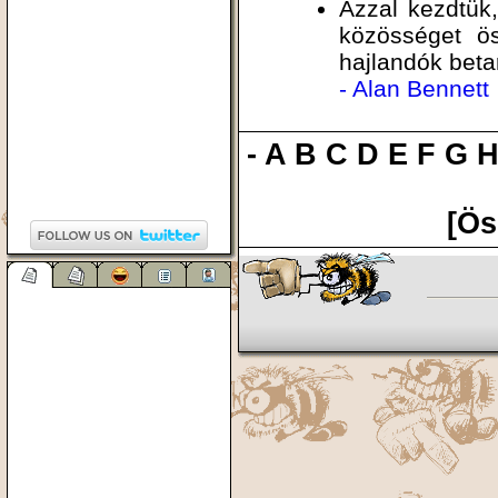
Azzal kezdtük
közösséget ö
hajlandók beta
- Alan Bennett
-
A
B
C
D
E
F
G
[Ös