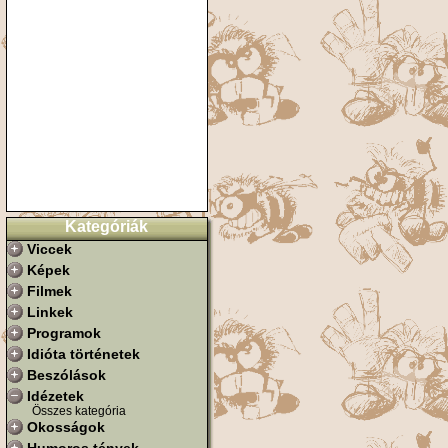
Kategóriák
Viccek
Képek
Filmek
Linkek
Programok
Idióta történetek
Beszólások
Idézetek
Összes kategória
Okosságok